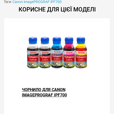
Теги:
Canon imagePROGRAF iPF700
КОРИСНЕ ДЛЯ ЦІЄЇ МОДЕЛІ
Особливості використання
Скидання памперса рекомендується робити тоді, коли
рівень відпрацювання не нижче 15 %. Іноді може не
змінюватися індикація діода з червоного на зелений
колір. В цьому випадку перевірте точність попадання
контактів програматора і чистоту контактних
елементів чипа памперса.
Вирішили купити програматор памперса Canon
ЧОРНИЛО ДЛЯ CANON
imagePROGRAF iPF700 — оформіть замовлення або
IMAGEPROGRAF IPF700
напишіть онлайн-консультанту. Ми відповімо на
питання і допоможемо зробити друк на принтері
економним.