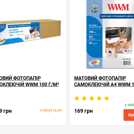
ні
порівняння
купити в 1 клік
обрані
порівняння
купи
ОВИЙ ФОТОПАПІР
МАТОВИЙ ФОТОПАПІР
ОКЛЕЮЧІЙ WWM 100 Г/М²
САМОКЛЕЮЧІЙ А4 WWM 1
ЛОН 610 ММ Х 30 М
М² — 20 АРКУШІВ
у на
Виробник:
WWM
Виробник:
WWM
Код товару:
sa100mr.30
Код товару:
sa100m.20
очікується
9 грн
169 грн
Ку