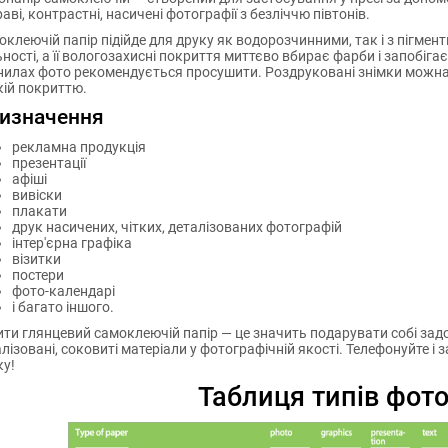
аві, контрастні, насичені фотографії з безліччю півтонів.
клеючій папір підійде для друку як водорозчинними, так і з пігме
ності, а її вологозахисні покриття миттєво вбирає фарби і запобіга
нилах фото рекомендується просушити. Роздруковані знімки можна 
кій покриттю.
изначення
рекламна продукція
презентації
афіші
вивіски
плакати
друк насичених, чітких, деталізованих фотографій
інтер'єрна графіка
візитки
постери
фото-календарі
і багато іншого.
ти глянцевий самоклеючій папір — це значить подарувати собі задов
лізовані, соковиті матеріали у фотографічній якості. Телефонуйте 
ку!
Таблиця типів фот