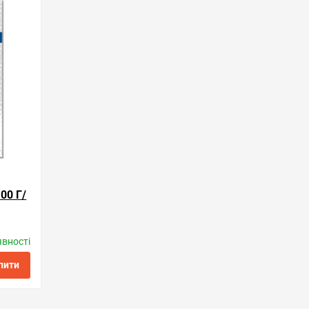
ти в 1 клік
обрані
порівняння
купити в 1 клік
00 Г/
явності
пити