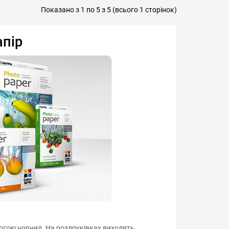
ти в 1 клік
Показано з 1 по 5 з 5 (всього 1 сторінок)
апір
огою чорнил. На роздруківках виходять