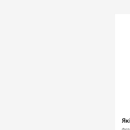
обра
Як
Фото