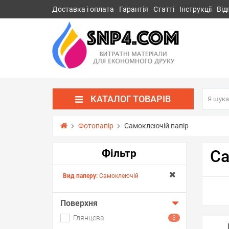
Доставка і оплата
Гарантія
Статті
Інструкції
Від
КАТАЛОГ ТОВАРІВ
Фотопапір
Самоклеючій папір
Са
Фільтр
Вид паперу:
Самоклеючій
Поверхня
Глянцева
3