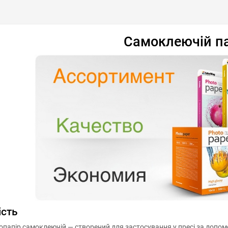
ні
порівняння
купити в 1 клік
обрані
порівняння
купи
Самоклеючій п
ість
папір самоклеючій — створений для застосування у пресі за допом