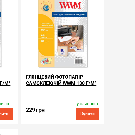
ГЛЯНЦЕВИЙ ФОТОПАПІР
Г/М²
САМОКЛЕЮЧІЙ WWM 130 Г/М²
— 20 АРКУШІВ
явності
у наявності
Виробник:
WWM
0
Код товару:
sa130g.20
229 грн
пити
Купити