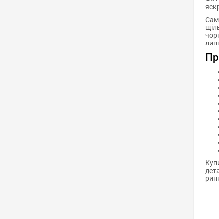
яскр
Само
щіль
чор
лип
Пр
Купи
дета
рин