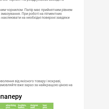
нтним чорнилом. Папір має прийнятним рівнем
є змазування. При роботі на пігментних
наклеювати на необхідні поверхні завдяки
олення від якісного товару і яскраві,
і замовляйте вже зараз за найкращою ціною на
опаперу