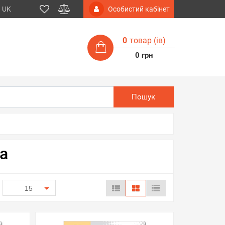
UK
Особистий кабінет
0
товар (iв)
0 грн
Пошук
а
15