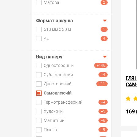
Матова
2
Формат аркуша
610 мм х 30 м
1
А4
4
Вид паперу
Односторонній
+146
Сублімаційний
+4
ГЛЯ
Двосторонній
САМ
+11
Г/М²
Самоклеючій
Термотрансферний
+4
169 
Художній
+5
Магнітний
+6
Плівка
+9