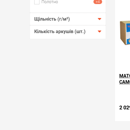
обра
Полотно
+4
Щільність (г/м²)
Кількість аркушів (шт.)
МАТ
САМ
— РУ
2 02