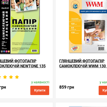
НЦЕВИЙ ФОТОПАПІР
ГЛЯНЦЕВИЙ ФОТОПАПІР
ОКЛЕЮЧІЙ NEWTONE 135
САМОКЛЕЮЧІЙ WWM 130 
 — 20 АРКУШІВ
— 100 АРКУШІВ
у наявності
у на
Виробник:
WWM
Виробник:
WWM
Код товару:
sa135g.20n
Код товару:
sa130g.10
грн
859 грн
Купити
Ку