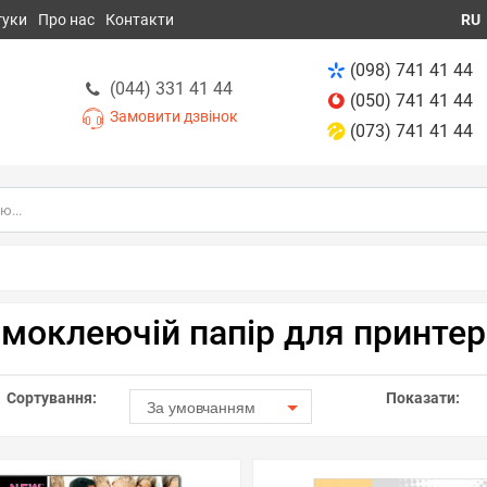
гуки
Про нас
Контакти
RU
(098) 741 41 44
(044) 331 41 44
(050) 741 41 44
Замовити дзвінок
(073) 741 41 44
моклеючій папір для принтер
Сортування:
Показати:
За умовчанням