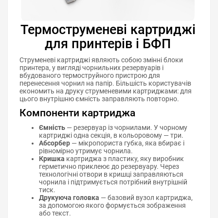
Термоструменеві картриджі
для принтерів і БФП
Струменеві картриджі являють собою змінні блоки
принтера, у вигляді чорнильних резервуарів і
вбудованого термоструйного пристрою для
перенесення чорнил на папір. Більшість користувачів
економить на друку струменевими картриджами: для
цього внутрішню ємність заправляють повторно.
Компоненти картриджа
Ємність
— резервуар із чорнилами. У чорному
картриджі одна секція, в кольоровому — три.
Абсорбер
— мікропориста губка, яка вбирає і
рівномірно утримує чорнила.
Кришка
картриджа з пластику, яку виробник
герметично приклеює до резервуару. Через
технологічні отвори в кришці заправляються
чорнила і підтримується потрібний внутрішній
тиск.
Друкуюча головка
— базовий вузол картриджа,
за допомогою якого формується зображення
або текст.