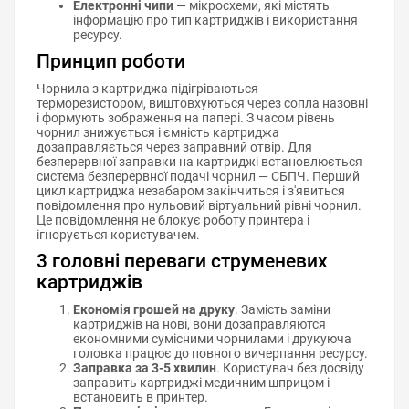
Електронні чипи
— мікросхеми, які містять
інформацію про тип картриджів і використання
ресурсу.
Принцип роботи
Чорнила з картриджа підігріваються
терморезистором, виштовхуються через сопла назовні
і формують зображення на папері. З часом рівень
чорнил знижується і ємність картриджа
дозаправляється через заправний отвір. Для
безперервної заправки на картриджі встановлюється
система безперервної подачі чорнил — СБПЧ. Перший
цикл картриджа незабаром закінчиться і з'явиться
повідомлення про нульовий віртуальний рівні чорнил.
Це повідомлення не блокує роботу принтера і
ігнорується користувачем.
3 головні переваги струменевих
картриджів
Економія грошей на друку
. Замість заміни
картриджів на нові, вони дозаправляются
економними сумісними чорнилами і друкуюча
головка працює до повного вичерпання ресурсу.
Заправка за 3-5 хвилин
. Користувач без досвіду
заправить картриджі медичним шприцом і
встановить в принтер.