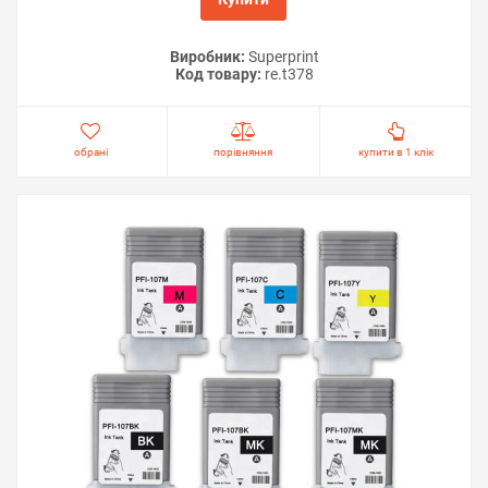
Виробник:
Superprint
Код товару:
re.t378
обрані
порівняння
купити в 1 клік