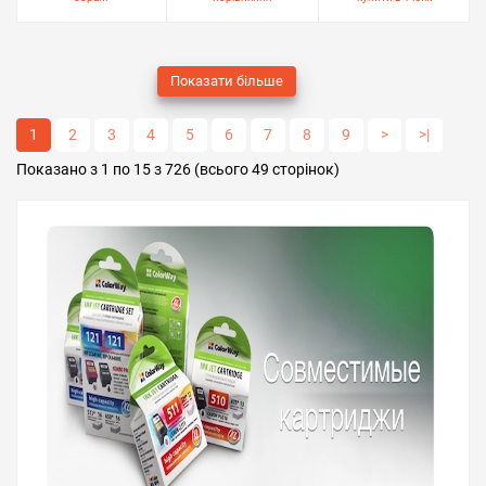
Показати більше
1
2
3
4
5
6
7
8
9
>
>|
Показано з 1 по 15 з 726 (всього 49 сторінок)