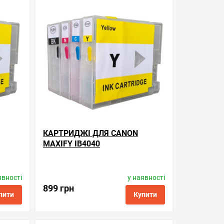
ти в 1 клік
обрані
порівняння
купити в 1 клік
КАРТРИДЖІ ДЛЯ CANON
MAXIFY IB4040
явності
у наявності
Виробник:
Superprint
l
Код товару:
rc.pgi-2400xl
899 грн
пити
Купити