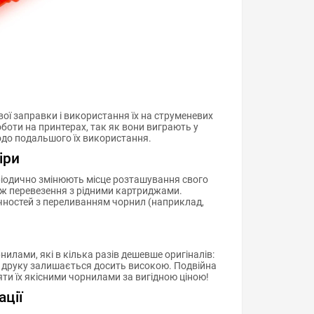
ої заправки і використання їх на струменевих
оти на принтерах, так як вони виграють у
щодо подальшого їх використання.
іри
еріодично змінюють місце розташування свого
ї ж перевезення з рідними картриджами.
учностей з переливанням чорнил (наприклад,
лами, які в кілька разів дешевше оригіналів:
сть друку залишається досить високою. Подвійна
ти їх якісними чорнилами за вигідною ціною!
ації