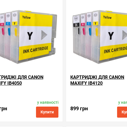
ні
порівняння
купити в 1 клік
обрані
порівняння
купи
ТРИДЖІ ДЛЯ CANON
КАРТРИДЖІ ДЛЯ CANON
FY IB4050
MAXIFY IB4120
у наявності
у на
Виробник:
Superprint
Виробник:
Superprint
Код товару:
rc.pgi-2500xl
Код товару:
rc.pgi-2200x
грн
899 грн
Купити
Ку