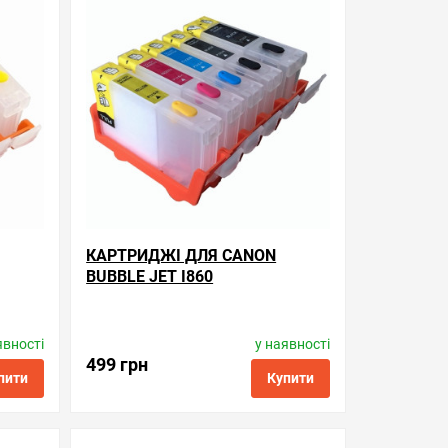
КАРТРИДЖІ ДЛЯ CANON
BUBBLE JET I860
явності
у наявності
Виробник:
Superprint
-6
Код товару:
rc.bci-3e/bci-6pbk
499 грн
пити
Купити