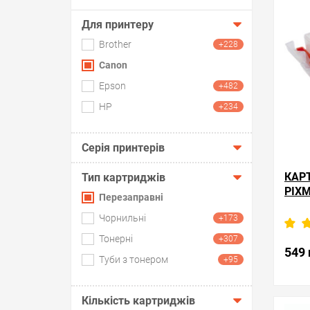
Для принтеру
Brother
+228
Canon
Epson
+482
HP
+234
Серія принтерів
КАР
Тип картриджів
PIX
Перезаправні
Чорнильні
+173
Тонерні
+307
К
549 
Туби з тонером
+95
Кількість картриджів