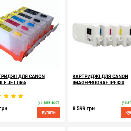
ні
порівняння
купити в 1 клік
обрані
порівняння
купи
ТРИДЖІ ДЛЯ CANON
КАРТРИДЖІ ДЛЯ CANON
LE JET I865
IMAGEPROGRAF IPF830
у наявності
у на
Виробник:
Superprint
Виробник:
WWM
од товару:
rc.bci-3e/bci-6pbk
Код товару:
rc.pfi-707
грн
8 599 грн
Купити
Ку