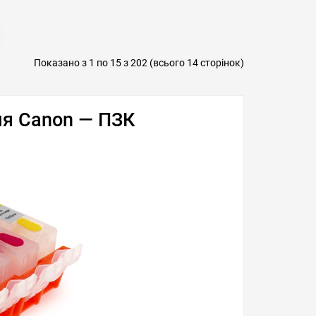
ти в 1 клік
обрані
порівняння
купити в 1 клік
Показано з 1 по 15 з 202 (всього 14 сторінок)
ля Canon — ПЗК