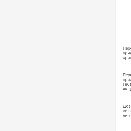
Пере
при
ориг
Пере
прис
Габа
якщо
Доза
ви з
виго