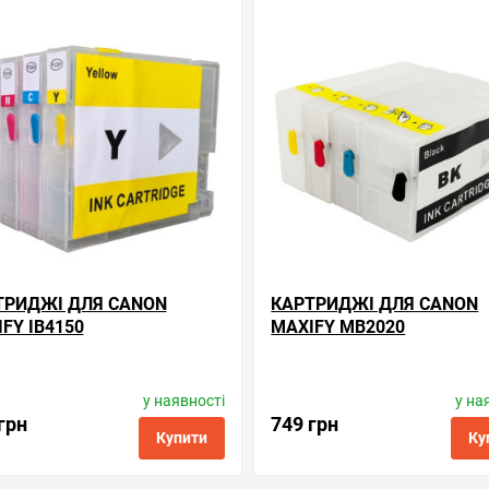
ні
порівняння
купити в 1 клік
обрані
порівняння
купи
ТРИДЖІ ДЛЯ CANON
КАРТРИДЖІ ДЛЯ CANON
FY IB4150
MAXIFY MB2020
у наявності
у на
Виробник:
Superprint
Виробник:
Superprint
Код товару:
rc.pgi-2500xl
Код товару:
rc.pgi-1200x
грн
749 грн
Купити
Ку