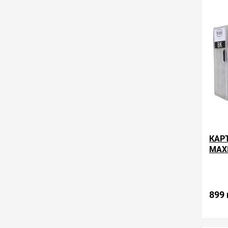
обра
КАР
MAXI
899 