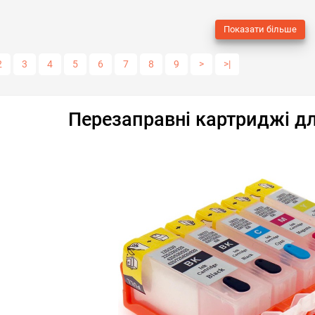
ні
порівняння
купити в 1 клік
обрані
порівняння
купи
Показати більше
2
3
4
5
6
7
8
9
>
>|
Перезаправні картриджі д