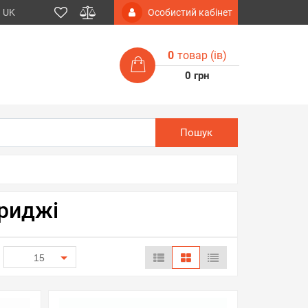
UK
Особистий кабінет
0
товар (iв)
0 грн
Пошук
триджі
15