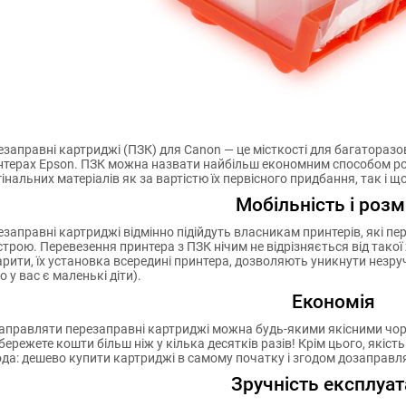
заправні картриджі (ПЗК) для Canon — це місткості для багаторазов
нтерах Epson. ПЗК можна назвати найбільш економним способом роб
інальних матеріалів як за вартістю їх первісного придбання, так і 
Мобільність і розм
заправні картриджі відмінно підійдуть власникам принтерів, які п
трою. Перевезення принтера з ПЗК нічим не відрізняється від тако
рити, їх установка всередині принтера, дозволяють уникнути незр
 у вас є маленькі діти).
Економія
правляти перезаправні картриджі можна будь-якими якісними чорни
бережете кошти більш ніж у кілька десятків разів! Крім цього, які
да: дешево купити картриджі в самому початку і згодом дозаправля
Зручність експлуат