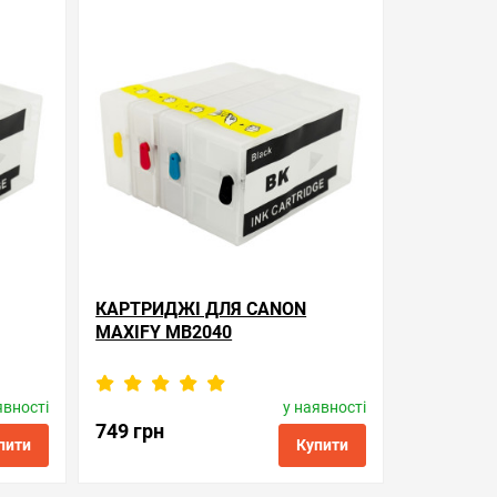
ти в 1 клік
обрані
порівняння
купити в 1 клік
КАРТРИДЖІ ДЛЯ CANON
MAXIFY MB2040
явності
у наявності
Виробник:
Superprint
l
Код товару:
rc.pgi-1400xl
749 грн
пити
Купити