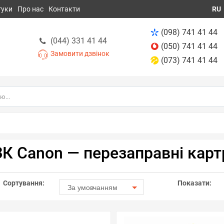
гуки
Про нас
Контакти
RU
(098) 741 41 44
(044) 331 41 44
(050) 741 41 44
Замовити дзвінок
(073) 741 41 44
К Canon — перезаправні кар
Сортування:
Показати:
За умовчанням