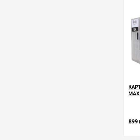
обра
КАР
MAXI
899 