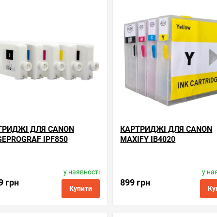
ні
порівняння
купити в 1 клік
обрані
порівняння
купи
ТРИДЖІ ДЛЯ CANON
КАРТРИДЖІ ДЛЯ CANON
EPROGRAF IPF850
MAXIFY IB4020
у наявності
у на
Виробник:
WWM
Виробник:
Superprint
Код товару:
rc.pfi-707
Код товару:
rc.pgi-2200x
9 грн
899 грн
Купити
Ку