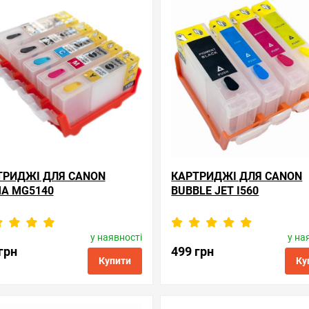
ТРИДЖІ ДЛЯ CANON
КАРТРИДЖІ ДЛЯ CANON
MA MG5140
BUBBLE JET I560
у наявності
у на
Виробник:
Superprint
Виробник:
Superprint
од товару:
rc.pgi-425/cli-426
Код товару:
rc.bci-3e/bci
грн
499 грн
Купити
Ку