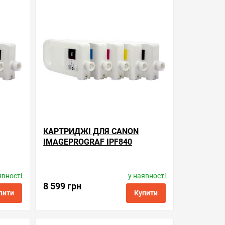
ти в 1 клік
обрані
порівняння
купити в 1 клік
КАРТРИДЖІ ДЛЯ CANON
IMAGEPROGRAF IPF840
явності
у наявності
Виробник:
WWM
Код товару:
rc.pfi-707
8 599 грн
пити
Купити