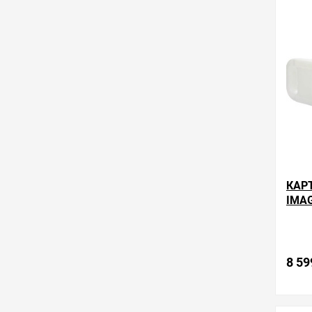
обра
КАР
IMAG
8 59