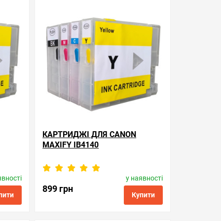
ти в 1 клік
обрані
порівняння
купити в 1 клік
КАРТРИДЖІ ДЛЯ CANON
MAXIFY IB4140
явності
у наявності
Виробник:
Superprint
l
Код товару:
rc.pgi-2400xl
899 грн
пити
Купити