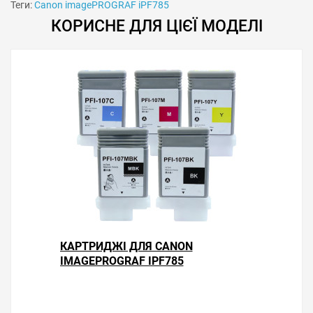
Теги:
Canon imagePROGRAF iPF785
КОРИСНЕ ДЛЯ ЦІЄЇ МОДЕЛІ
Особливості використання
Скидання памперса рекомендується робити тоді, коли
рівень відпрацювання не нижче 15 %. Іноді може не
змінюватися індикація діода з червоного на зелений
колір. В цьому випадку перевірте точність попадання
контактів програматора і чистоту контактних
елементів чипа памперса.
Вирішили купити програматор памперса Canon
КАРТРИДЖІ ДЛЯ CANON
imagePROGRAF iPF785 — оформіть замовлення або
IMAGEPROGRAF IPF785
напишіть онлайн-консультанту. Ми відповімо на
питання і допоможемо зробити друк на принтері
економним.