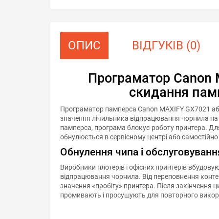
ОПИС
ВІДГУКІВ (0)
Програматор Canon 
скидання пам
Програматор памперса Canon MAXIFY GX7021 або
значення лічильника відпрацювання чорнила на п
памперса, програма блокує роботу принтера. Д
обнулюється в сервісному центрі або самостійн
Обнулення чипа і обслуговуван
Виробники плотерів і офісних принтерів вбудовую
відпрацювання чорнила. Від переповнення конте
значення «пробігу» принтера. Після закінчення 
промивають і просушують для повторного викор