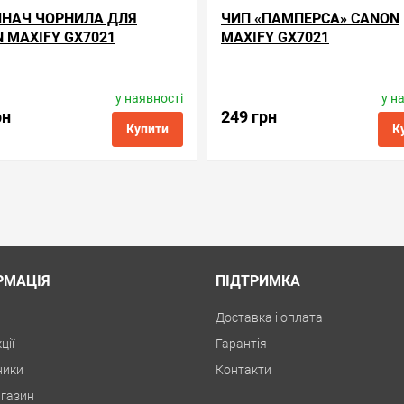
ИНАЧ ЧОРНИЛА ДЛЯ
ЧИП «ПАМПЕРСА» CANON
 MAXIFY GX7021
MAXIFY GX7021
у наявності
у н
обник:
Apex Microelectronics
Виробник:
Apex Microelectr
Код товару:
ac.mc-g01
Код товару:
cc.mc-g01
рн
249 грн
Купити
К
порівняння
купити в 1 клік
обрані
порівняння
куп
РМАЦІЯ
ПІДТРИМКА
Доставка і оплата
ції
Гарантія
ники
Контакти
газин