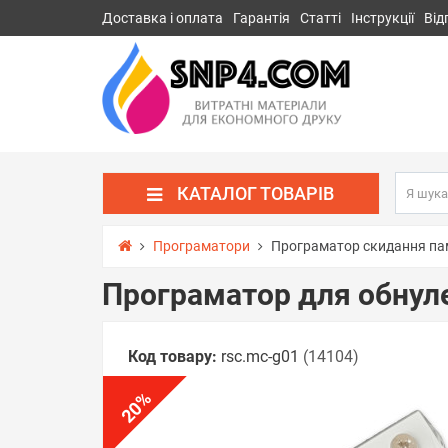
Доставка і оплата
Гарантія
Статті
Інструкції
Від
КАТАЛОГ ТОВАРІВ
Програматори
Програматор скидання па
Програматор для обнул
Код товару:
rsс.mc-g01
(14104)
%
20