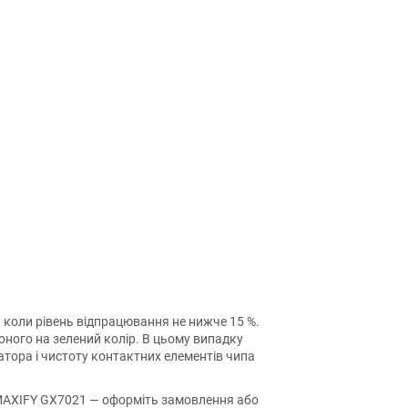
 коли рівень відпрацювання не нижче 15 %.
воного на зелений колір. В цьому випадку
атора і чистоту контактних елементів чипа
MAXIFY GX7021 — оформіть замовлення або
 питання і допоможемо зробити друк на