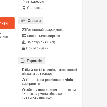
за адресою
Укрпошта
Оплата
пити
Готівковий розрахунок
У
Банківською картою
внянн
я
На рахунок (IBAN)
При отриманні
Гарантiя
Від 3 до 12 місяців,
в залежності
від категорії товару
Гарантія
на розпізнання чіпів
картриджів
Обмін / повернення
– протягом
14 днів за умови збереження
товарного вигляду