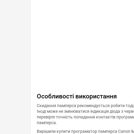
Особливості використання
Скидання памперса рекомендується робити тоді,
Іноді може не змінюватися індикація діода з чер
перевірте точність попадання контактів програм
памперса.
Вирішили купити програматор памперса Canon 
напишіть онлайн-консультанту. Ми відповімо на