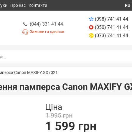
гуки
Про нас
Контакти
RU
(098) 741 41 44
(044) 331 41 44
(050) 741 41 44
Замовити дзвінок
(073) 741 41 44
мперса Canon MAXIFY GX7021
ення памперса Canon MAXIFY G
Ціна
1 995 грн
1 599 грн