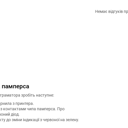
Немає відгуків пр
а памперса
граматора зробіть наступне:
рнила з принтера.
 з контактами чипа памперса. Про
оний діод.
у до зміни індикації з червоної на зелену.