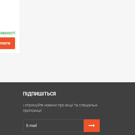
аявності
onics
упити
ити в 1 клік
ПІДПИШІТЬСЯ
і отримуйте новини про акції та спеціальні
пропозиції