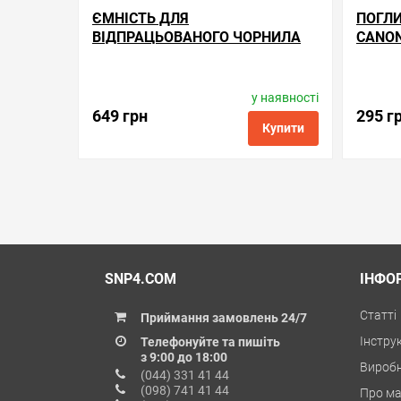
ЄМНІСТЬ ДЛЯ
ПОГЛ
ВІДПРАЦЬОВАНОГО ЧОРНИЛА
CANON
CANON MAXIFY GX7021
у наявності
Виробник:
Apex Microelectronics
Вир
Код товару:
mc.mc-g01
649 грн
295 г
Купити
обрані
порівняння
купити в 1 клік
обрані
SNP4.COM
ІНФО
Статті
Приймання замовлень 24/7
Інструк
Телефонуйте та пишіть
з 9:00 до 18:00
Вироб
(044) 331 41 44
(098) 741 41 44
Про ма
(073) 741 41 44