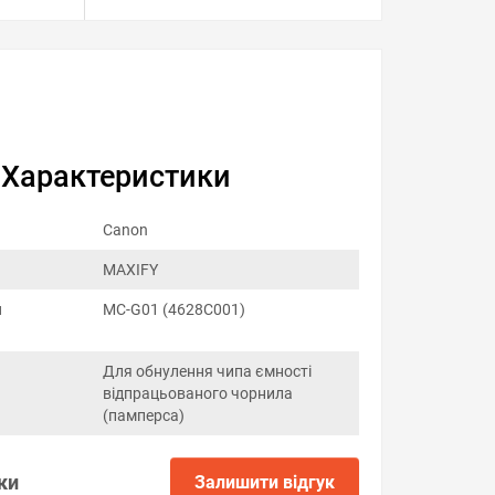
Характеристики
Canon
MAXIFY
я
MC-G01 (4628C001)
Для обнулення чипа ємності
відпрацьованого чорнила
(памперса)
ки
Залишити відгук