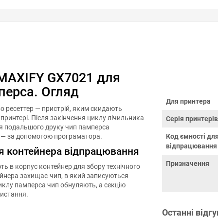
MAXIFY GX7021 для
перса. Огляд
Для принтера
 ресеттер — пристрій, яким скидають
ринтері. Після закінчення циклу лічильника
Серія принтерів
ля подальшого друку чип памперса
о — за допомогою програматора.
Код ємності дл
відпрацювання
ня контейнера відпрацювання
Призначення
ть в корпус контейнер для збору технічного
йнера захищає чип, в який записуються
циклу памперса чип обнуляють, а секцію
истання.
Останні відгу