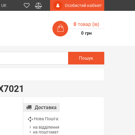
UK
Особистий кабінет
0
товар (iв)
0 грн
Пошук
X7021
Доставка
Нова Пошта:
на відділення
на поштомат