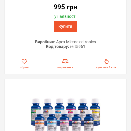
995 грн
у наявності
Купити
Виробник:
Apex Microelectronics
Код товару:
re.t5961
обрані
порівняння
купити в 1 клік