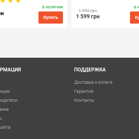
в наличии
в 
одитель:
Apex Microelectronics
Производитель:
Apex Microele
1 995 грн
Код товара:
mc.mc-g03
Код товара:
rsс.mc-g03
рн
1 599 грн
Купить
К
ые
сравнить
купить в 1 клик
в избранные
сравнить
куп
РМАЦИЯ
ПОДДЕРЖКА
и
Доставка и оплата
укции
Гарантия
водители
Контакты
зине
ы
сайта