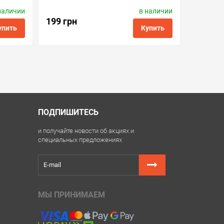
наличии
в наличии
ctronics
Производитель:
Apex Microelectronics
Код товара:
cc.mc-g03
199 грн
упить
Купить
ить в 1 клик
в избранные
сравнить
купить в 1 клик
ПОДПИШИТЕСЬ
и получайте новости об акциях и
специальных предложениях
МЫ ПРИНИМАЕМ