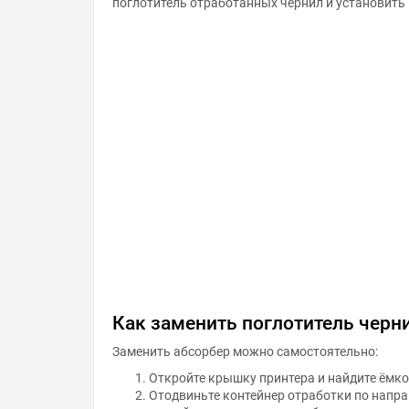
поглотитель отработанных чернил и установить 
Как заменить поглотитель черн
Заменить абсорбер можно самостоятельно:
Откройте крышку принтера и найдите ёмко
Отодвиньте контейнер отработки по направ
контейнере показал на изображение с от