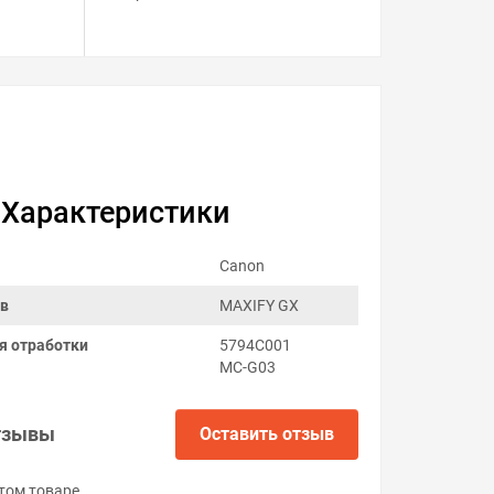
Характеристики
Canon
ов
MAXIFY GX
я отработки
5794C001
MC-G03
тзывы
Оставить отзыв
том товаре.