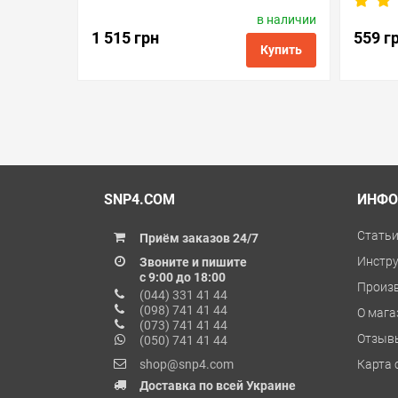
в наличии
Производитель:
Barva
Произв
Код товара:
ink.c.gi-46.4
1 515 грн
559 г
Купить
в избранные
сравнить
купить в 1 клик
в избранн
SNP4.COM
ИНФО
Стать
Приём заказов 24/7
Инстр
Звоните и пишите
с 9:00 до 18:00
Произ
(044) 331 41 44
(098) 741 41 44
О мага
(073) 741 41 44
Отзыв
(050) 741 41 44
shop@snp4.com
Карта 
Доставка по всей Украине