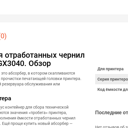
0)
я отработанных чернил
GX3040. Обзор
Для принтера
 это абсорбер, в котором скапливаются
и прочистки печатающей головки принтера.
Серия принтер
й резервуара обслуживания или
Код ёмкости дл
тера
ус контейнер для сбора технической
Последние о
ются значения «пробега» принтера,
полнения ёмкости отработанных чернил
 Ещё проще купить новый абсорбер —
Нет отзывов об э