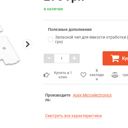
в наличии
Полезные дополнения
Запасной чип для ёмкости отработки 
грн)
Ку
В
Купить в 1
закладк
ср
клик
и
Производите
Apex Microelectronics
ль:
Смотреть все характеристики