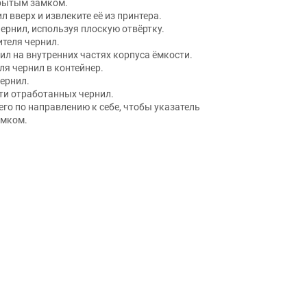
 вверх и извлеките её из принтера.
рнил, используя плоскую отвёртку.
ителя чернил.
л на внутренних частях корпуса ёмкости.
я чернил в контейнер.
ернил.
ти отработанных чернил.
 его по направлению к себе, чтобы указатель
амком.