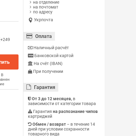
на отделение
на почтомат
по адресу
Укрпочта
Оплата
(+249
Наличный расчёт
Банковской картой
пить
На счёт (IBAN)
При получении
В
авнен
ие
Гарантия
От 3 до 12 месяцев,
в
зависимости от категории товара
Гарантия
на распознание чипов
картриджей
Обмен / возврат
– в течение 14
дней при условии сохранности
товарного вида