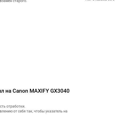
взамен старого.
ил на Canon MAXIFY GX3040
сть отработки.
лению от себя так, чтобы указатель на
крытым замком.