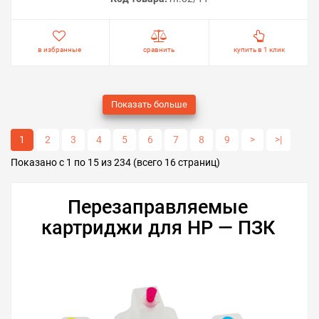
в избранные
сравнить
купить в 1 клик
Показать больше
1
2
3
4
5
6
7
8
9
>
>|
Показано с 1 по 15 из 234 (всего 16 страниц)
Перезаправляемые
картриджи для HP — ПЗК