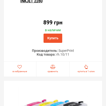
INKJET 2280
899 грн
в наличии
Купить
Производитель:
SuperPrint
Код товара:
rh.10/11
в избранные
сравнить
купить в 1 клик