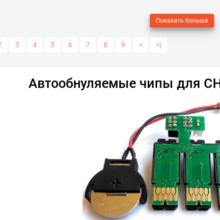
нные
сравнить
купить в 1 клик
в избранные
сравнить
купи
Показать больше
2
3
4
5
6
7
8
9
>
>|
Автообнуляемые чипы для С