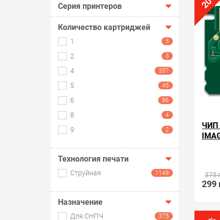
20
Серия принтеров
Количество картриджей
1
5
2
3
4
357
5
45
6
86
8
4
ЧИП
9
2
IMA
Технология печати
Произ
Струйная
1149
375 
299 
Назначение
Для СНПЧ
375