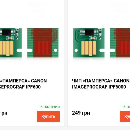
нные
сравнить
купить в 1 клик
в избранные
сравнить
купи
 «ПАМПЕРСА» CANON
ЧИП «ПАМПЕРСА» CANON
EPROGRAF IPF600
IMAGEPROGRAF IPF6000
в наличии
в н
водитель:
Apex Microelectronics
Производитель:
Apex Microelec
Код товара:
cc.mc-16
Код товара:
cc.mc-16
грн
249 грн
Купить
Ку