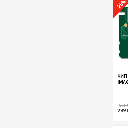
%
в избра
20
ЧИП
IMA
Произ
375 
299 