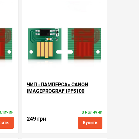
ть в 1 клик
в избранные
сравнить
купить в 1 клик
ЧИП «ПАМПЕРСА» CANON
IMAGEPROGRAF IPF5100
аличии
в наличии
tronics
Производитель:
Apex Microelectronics
Код товара:
cc.mc-16
249 грн
пить
Купить