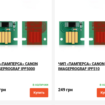
нные
сравнить
купить в 1 клик
в избранные
сравнить
купи
 «ПАМПЕРСА» CANON
ЧИП «ПАМПЕРСА» CANON
EPROGRAF IPF5000
IMAGEPROGRAF IPF510
в наличии
в н
водитель:
Apex Microelectronics
Производитель:
Apex Microelec
Код товара:
cc.mc-05
Код товара:
cc.mc-05
грн
249 грн
Купить
Ку