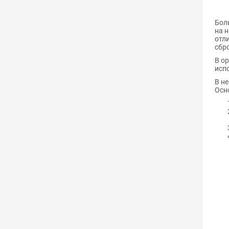
Бол
на 
отл
сбр
В о
исп
В н
Осн