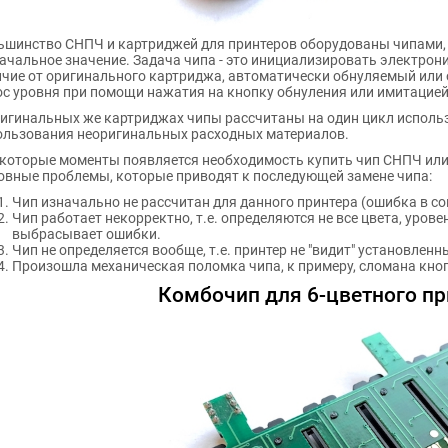
ьшинство СНПЧ и картриджей для принтеров оборудованы чипами, 
начальное значение. Задача чипа - это инициализировать электрон
ичие от оригинального картриджа, автоматически обнуляемый или 
ос уровня при помощи нажатия на кнопку обнуления или имитацией
ригинальных же картриджах чипы рассчитаны на один цикл использ
ользования неоригинальных расходных материалов.
екоторые моменты появляется необходимость купить чип СНПЧ или 
овные проблемы, которые приводят к последующей замене чипа:
Чип изначально не рассчитан для данного принтера (ошибка в с
Чип работает некорректно, т.е. определяются не все цвета, урове
выбрасывает ошибки.
Чип не определяется вообще, т.е. принтер не "видит" установлен
Произошла механическая поломка чипа, к примеру, сломана кноп
Комбочип для 6-цветного пр