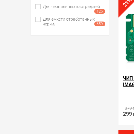
%
в избра
21
Для чернильных картриджей
125
Для ёмксти отработанных
чернил
659
ЧИП
IMA
Произ
379 
299 