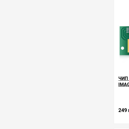
в избра
ЧИП
IMAG
Произ
249 