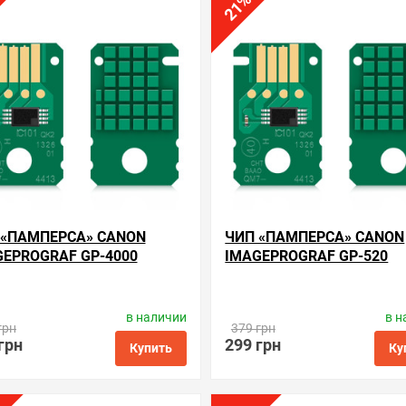
%
нные
сравнить
купить в 1 клик
в избранные
сравнить
купи
21
 «ПАМПЕРСА» CANON
ЧИП «ПАМПЕРСА» CANON
GEPROGRAF GP-4000
IMAGEPROGRAF GP-520
в наличии
в н
водитель:
Apex Microelectronics
Производитель:
Apex Microelec
грн
379 грн
Код товара:
cc.mc-30
Код товара:
cc.mc-30
грн
299 грн
Купить
Ку