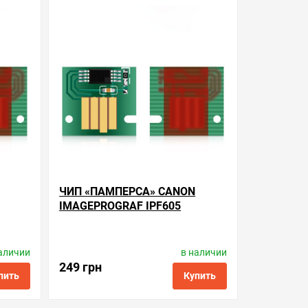
ть в 1 клик
в избранные
сравнить
купить в 1 клик
ЧИП «ПАМПЕРСА» CANON
IMAGEPROGRAF IPF605
аличии
в наличии
tronics
Производитель:
Apex Microelectronics
Код товара:
cc.mc-16
249 грн
пить
Купить