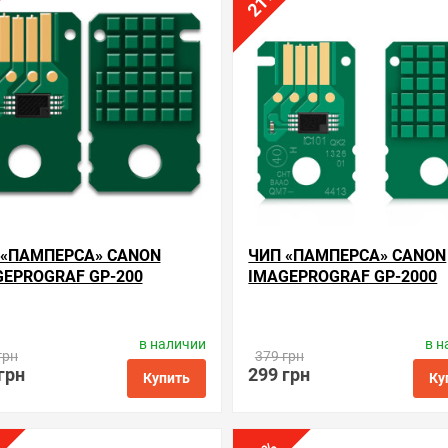
21
 «ПАМПЕРСА» CANON
ЧИП «ПАМПЕРСА» CANON
GEPROGRAF GP-200
IMAGEPROGRAF GP-2000
в наличии
в н
водитель:
Apex Microelectronics
Производитель:
Apex Microelec
грн
379 грн
Код товара:
cc.mc-31
Код товара:
cc.mc-30
грн
299 грн
Купить
Ку