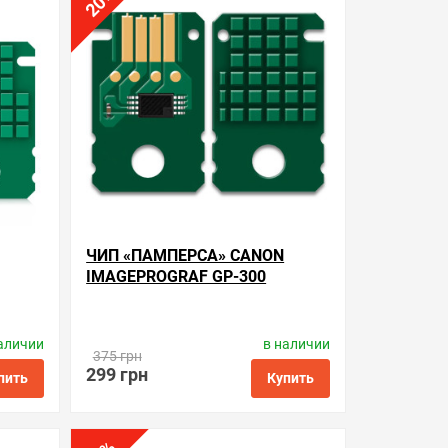
20
ЧИП «ПАМПЕРСА» CANON
IMAGEPROGRAF GP-300
аличии
в наличии
tronics
Производитель:
Apex Microelectronics
375 грн
Код товара:
cc.mc-31
299 грн
пить
Купить