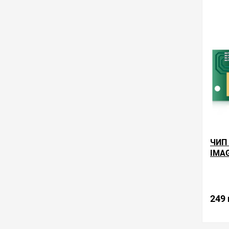
в избра
ЧИП
IMAG
Произ
249 