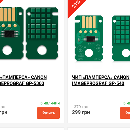
%
нные
сравнить
купить в 1 клик
в избранные
сравнить
купи
21
 «ПАМПЕРСА» CANON
ЧИП «ПАМПЕРСА» CANON
GEPROGRAF GP-5300
IMAGEPROGRAF GP-540
в наличии
в н
водитель:
Apex Microelectronics
Производитель:
Apex Microelec
грн
379 грн
Код товара:
cc.mc-31
Код товара:
cc.mc-30
грн
299 грн
Купить
Ку