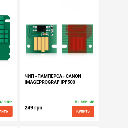
ть в 1 клик
в избранные
сравнить
купить в 1 клик
ЧИП «ПАМПЕРСА» CANON
IMAGEPROGRAF IPF500
аличии
в наличии
tronics
Производитель:
Apex Microelectronics
Код товара:
cc.mc-05
249 грн
пить
Купить