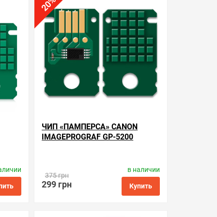
%
ть в 1 клик
в избранные
сравнить
купить в 1 клик
20
ЧИП «ПАМПЕРСА» CANON
IMAGEPROGRAF GP-5200
аличии
в наличии
tronics
Производитель:
Apex Microelectronics
375 грн
Код товара:
cc.mc-31
299 грн
пить
Купить