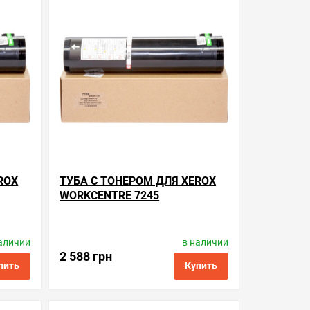
ть в 1 клик
в избранные
сравнить
купить в 1 клик
ROX
ТУБА С ТОНЕРОМ ДЛЯ XEROX
WORKCENTRE 7245
аличии
в наличии
Производитель:
BASF
5
Код товара:
kt-006r01175
2 588 грн
пить
Купить