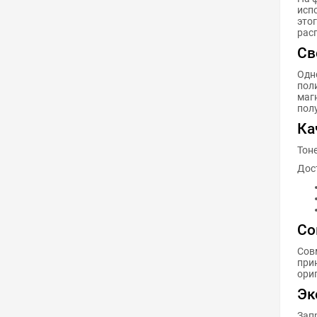
исп
это
рас
Св
Одн
пол
маг
пол
Ка
Тон
Дос
Со
Сов
прин
ориг
Эк
Зап