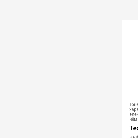
в избра
Тон
хар
эле
нём 
Те
На 