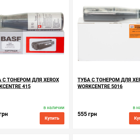
А С ТОНЕРОМ ДЛЯ XEROX
ТУБА С ТОНЕРОМ ДЛЯ XE
KCENTRE 415
WORKCENTRE 5016
в наличии
в н
Производитель:
BASF
Производитель:
WWM
Код товара:
kt-006r01044
Код товара:
nt106r0127
грн
555 грн
Купить
Ку