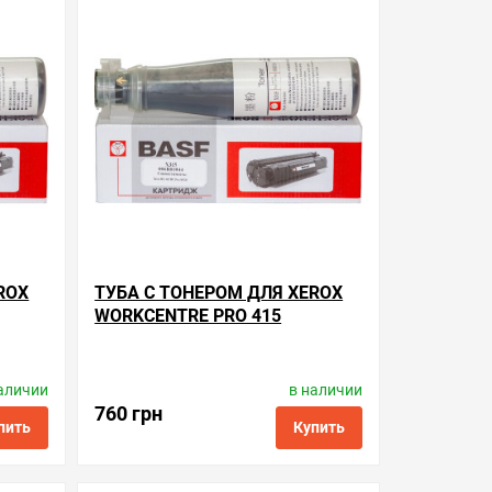
ть в 1 клик
в избранные
сравнить
купить в 1 клик
ROX
ТУБА С ТОНЕРОМ ДЛЯ XEROX
WORKCENTRE PRO 415
аличии
в наличии
Производитель:
BASF
4
Код товара:
kt-006r01044
760 грн
пить
Купить