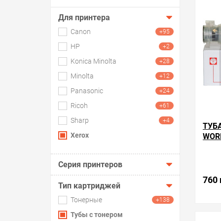
Для принтера
Canon
+95
HP
+2
Konica Minolta
+28
Minolta
+12
Panasonic
+24
Ricoh
+61
Sharp
+4
ТУБ
Xerox
WOR
Серия принтеров
760 
Тип картриджей
Тонерные
+138
Тубы с тонером