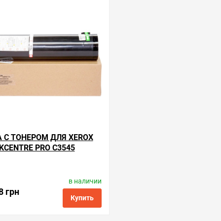
нные
сравнить
купить в 1 клик
в избранные
сравнить
купи
А С ТОНЕРОМ ДЛЯ XEROX
KCENTRE PRO C3545
в наличии
Производитель:
BASF
Код товара:
kt-006r01175
8 грн
Купить