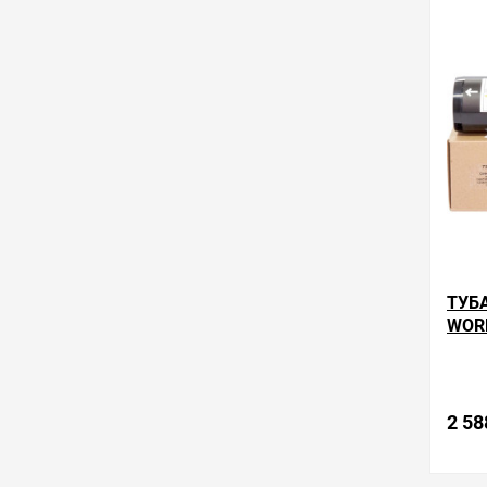
в избра
ТУБ
WOR
2 58