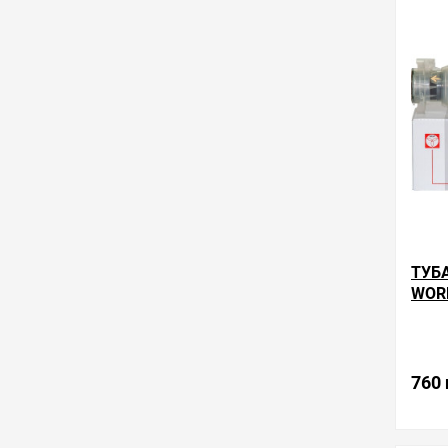
в избра
ТУБ
WOR
760 