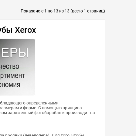
Показано с 1 по 13 из 13 (всего 1 страниц)
убы Xerox
, обладающего определенными
 размерам и форме. С помощью принципа
зом заряженный фотобарабан и производит на
а проявки (девелопера). Для того, чтобы