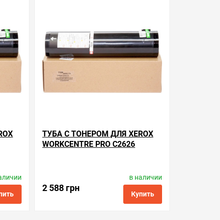
ть в 1 клик
в избранные
сравнить
купить в 1 клик
ROX
ТУБА С ТОНЕРОМ ДЛЯ XEROX
WORKCENTRE PRO C2626
аличии
в наличии
Производитель:
BASF
5
Код товара:
kt-006r01175
2 588 грн
пить
Купить