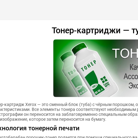
нные
сравнить
купить в 1 клик
Тонер-картриджи — т
ер-картридж Xerox — это сменный блок (туба) с чёрным порошком
актеристиками. Все элементы тонера соответствуют необходимым
ктрографии он переносится на заблаговременно специальным обра
изображение, которое затем переносится на бумагу.
хнология тонерной печати
фотобарабан порошек-тонер подается при помощи специального вал