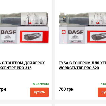
нные
сравнить
купить в 1 клик
в избранные
сравнить
купи
А С ТОНЕРОМ ДЛЯ XEROX
ТУБА С ТОНЕРОМ ДЛЯ XE
KCENTRE PRO 315
WORKCENTRE PRO 320
в наличии
в н
Производитель:
BASF
Производитель:
BASF
Код товара:
kt-006r01044
Код товара:
kt-006r0104
грн
760 грн
Купить
Ку