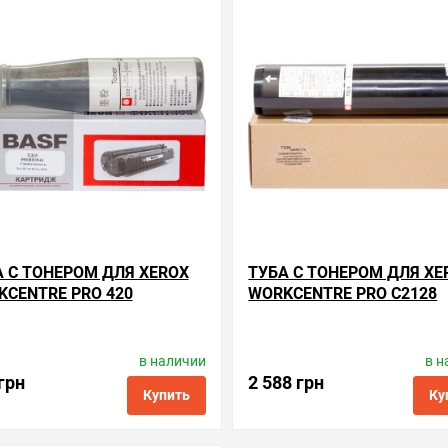
нные
сравнить
купить в 1 клик
в избранные
сравнить
купи
А С ТОНЕРОМ ДЛЯ XEROX
ТУБА С ТОНЕРОМ ДЛЯ XE
KCENTRE PRO 420
WORKCENTRE PRO C2128
в наличии
в н
Производитель:
BASF
Производитель:
BASF
Код товара:
kt-006r01044
Код товара:
kt-006r0117
грн
2 588 грн
Купить
Ку