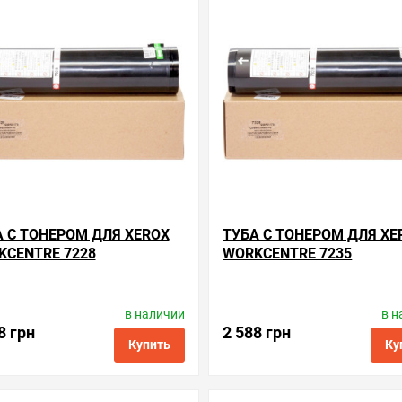
нные
сравнить
купить в 1 клик
в избранные
сравнить
купи
А С ТОНЕРОМ ДЛЯ XEROX
ТУБА С ТОНЕРОМ ДЛЯ XE
KCENTRE 7228
WORKCENTRE 7235
в наличии
в н
Производитель:
BASF
Производитель:
BASF
Код товара:
kt-006r01175
Код товара:
kt-006r0117
8 грн
2 588 грн
Купить
Ку