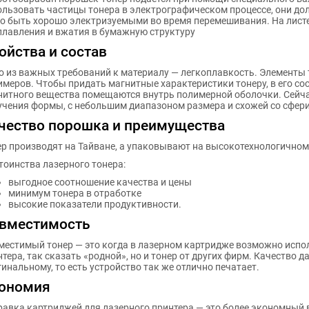
ользовать частицы тонера в электрографическом процессе, они до
го быть хорошо электризуемыми во время перемешивания. На лист
плавления и вжатия в бумажную структуру
ойства и состав
о из важных требований к материалу — легкоплавкость. Элементы 
имеров. Чтобы придать магнитные характеристики тонеру, в его со
нитного вещества помещаются внутрь полимерной оболочки. Сейч
учения формы, с небольшим диапазоном размера и схожей со сфер
чество порошка и преимущества
ер производят на Тайване, а упаковывают на высокотехнологичном
тоинства лазерного тонера:
выгодное соотношение качества и цены
минимум тонера в отработке
высокие показатели продуктивности.
вместимость
местимый тонер — это когда в лазерном картридже возможно испо
тера, так сказать «родной», но и тонер от других фирм. Качество д
инальному, то есть устройство так же отлично печатает.
ономия
равка картриджей для лазерного принтера — это более экономный в