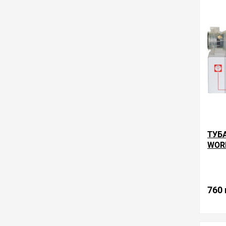
в избра
ТУБ
WOR
760 