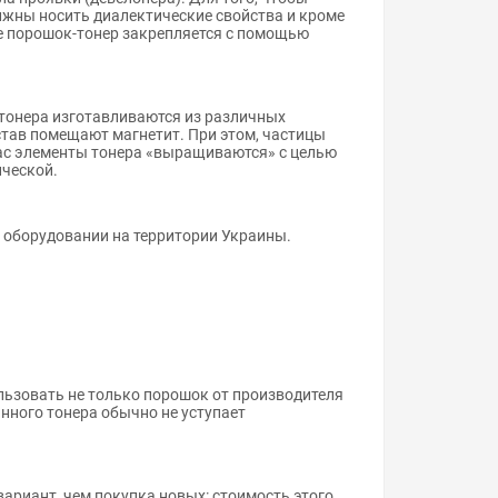
лжны носить диалектические свойства и кроме
е порошок-тонер закрепляется с помощью
тонера изготавливаются из различных
став помещают магнетит. При этом, частицы
ас элементы тонера «выращиваются» с целью
ической.
 оборудовании на территории Украины.
льзовать не только порошок от производителя
анного тонера обычно не уступает
ариант, чем покупка новых: стоимость этого