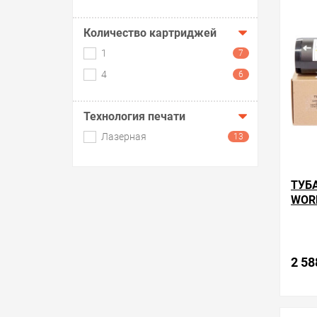
в избра
Количество картриджей
1
7
4
6
Технология печати
Лазерная
13
ТУБ
WOR
2 58