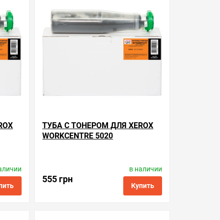
ROX
ТУБА С ТОНЕРОМ ДЛЯ XEROX
WORKCENTRE 5020
аличии
в наличии
Производитель:
WWM
7
Код товара:
nt106r01277
555 грн
пить
Купить