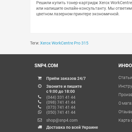
Решили купить тонер-картридж Xerox WorkCentre
или напишите онлайн-консультанту. Мы ответим
цветном лазерном принтере экономичной.
Теги:
Xerox WorkCentre Pro 315
SNP4.COM
ИНФО
Стать
Приём заказов 24/7
Инстр
Звоните и пишите
с 9:00 до 18:00
Произ
(044) 331 41 44
(098) 741 41 44
О мага
(073) 741 41 44
Отзыв
(050) 741 41 44
shop@snp4.com
Карта 
Доставка по всей Украине