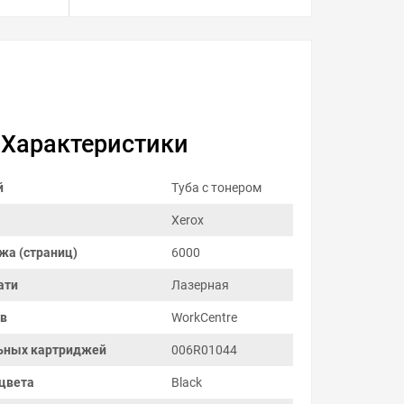
Характеристики
й
Туба с тонером
Xerox
жа (страниц)
6000
ати
Лазерная
ов
WorkCentre
ьных картриджей
006R01044
цвета
Black