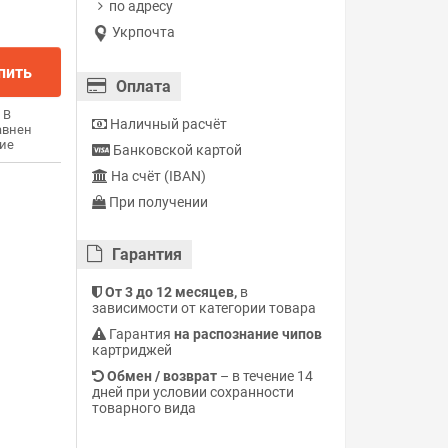
по адресу
Укрпочта
пить
Оплата
В
Наличный расчёт
авнен
ие
Банковской картой
На счёт (IBAN)
При получении
Гарантия
От 3 до 12 месяцев,
в
зависимости от категории товара
Гарантия
на распознание чипов
картриджей
Обмен / возврат
– в течение 14
дней при условии сохранности
товарного вида