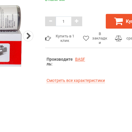
Ку
В
Купить в 1
закладк
ср
клик
и
Производите
BASF
ль:
Смотреть все характеристики