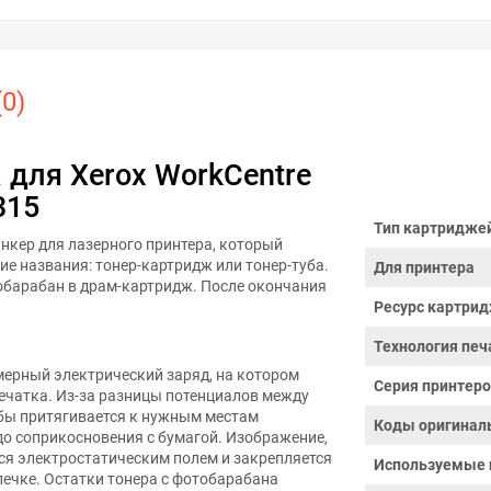
0)
 для Xerox WorkCentre
315
Тип картридже
бункер для лазерного принтера, который
ие названия: тонер-картридж или тонер-туба.
Для принтера
тобарабан в драм-картридж. После окончания
Ресурс картрид
Технология печ
ерный электрический заряд, на котором
Серия принтер
ечатка. Из-за разницы потенциалов между
бы притягивается к нужным местам
Коды оригинал
до соприкосновения с бумагой. Изображение,
ся электростатическим полем и закрепляется
Используемые 
печке. Остатки тонера с фотобарабана