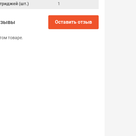
триджей (шт.)
1
тзывы
Оставить отзыв
том товаре.