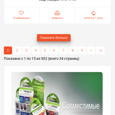
в избранные
сравнить
купить в 1 клик
Показать больше
1
2
3
4
5
6
7
8
9
>
>|
Показано с 1 по 15 из 502 (всего 34 страниц)