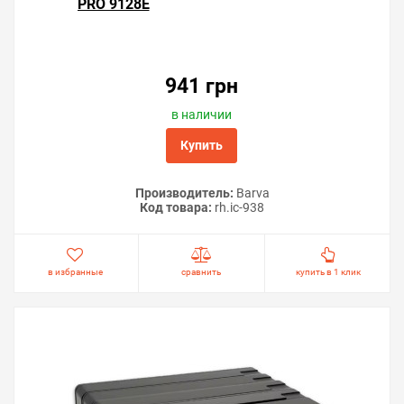
PRO 9128E
941 грн
в наличии
Купить
Производитель:
Barva
Код товара:
rh.ic-938
в избранные
сравнить
купить в 1 клик