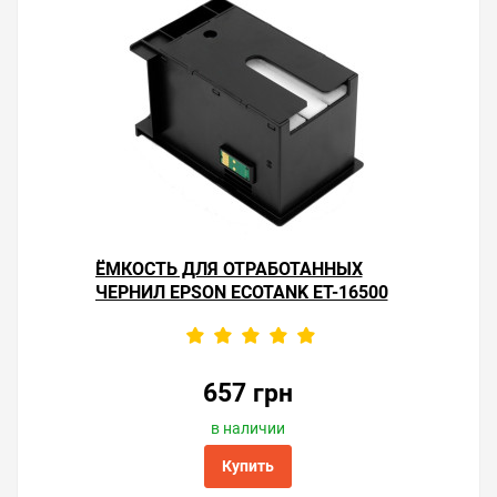
устранять засорение частыми прочистками.
Старайтесь печатать не реже одного раза в
неделю и чернила не будут засыхать в дюзах
головки принтера.
Важно!
Для восстановления работы принтера,
помимо замены абсорбера, также необходимо
заменить чип в контейнере для отработанных
чернил. Чип приобретается как сопутствующий
товар.
ЁМКОСТЬ ДЛЯ ОТРАБОТАННЫХ
Решили купить поглотитель чернил для принтера
ЧЕРНИЛ EPSON ECOTANK ET-16500
Epson EcoTank ET-16500 — оформите заказ или
напишите онлайн-консультанту. Мы ответим на
вопросы и поможем сделать печать на принтере
экономичной.
657 грн
в наличии
Купить