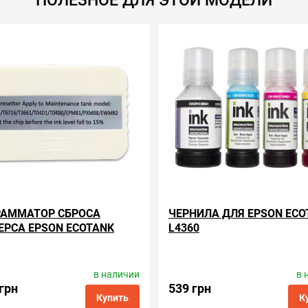
РАММАТОР СБРОСА
ЧЕРНИЛА ДЛЯ EPSON ECO
РСА EPSON ECOTANK
L4360
в наличии
в 
одитель:
Apex Microelectronics
Производитель:
ColorW
Код товара:
rse.t04d1
Код товара:
ink.e.101.4
 грн
539 грн
Купить
К