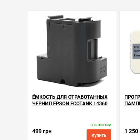
ЁМКОСТЬ ДЛЯ ОТРАБОТАННЫХ
ПРОГ
ЧЕРНИЛ EPSON ECOTANK L4360
ПАМПЕ
L4360
в наличии
Производитель:
Apex Microelectronics
Произв
Код товара:
me.t04d1
499 грн
1 250
Купить