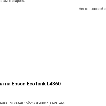
взамен старого.
Нет отзывов об э
л на Epson EcoTank L4360
живания сзади и сбоку и снимите крышку.
тки, который закрепляет контейнер в