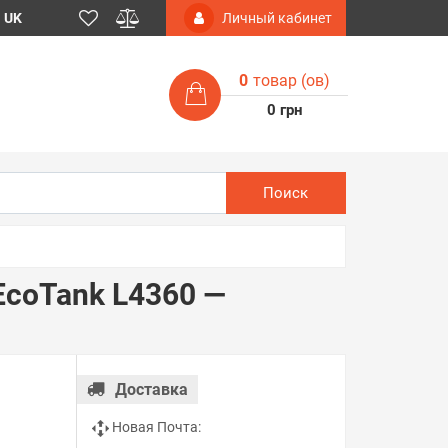
UK
Личный кабинет
0
товар (ов)
0 грн
Поиск
EcoTank L4360 —
Доставка
Новая Почта: