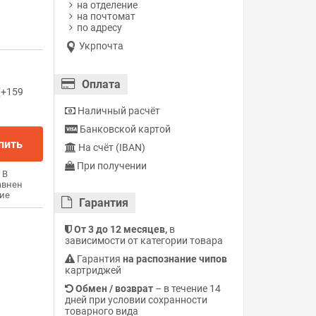
на отделение
на почтомат
по адресу
Укрпочта
Оплата
(+159
Наличный расчёт
Банковской картой
пить
На счёт (IBAN)
При получении
В
авнен
ие
Гарантия
От 3 до 12 месяцев,
в
зависимости от категории товара
Гарантия
на распознание чипов
картриджей
Обмен / возврат
– в течение 14
дней при условии сохранности
товарного вида