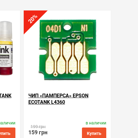
%
20
TANK
ЧИП «ПАМПЕРСА» EPSON
ECOTANK L4360
наличии
в наличии
ay
Производитель:
Apex Microelectronics
199 грн
Код товара:
ce.t04d1
159 грн
упить
Купить