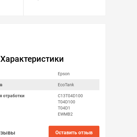
Характеристики
Epson
ов
EcoTank
я отработки
C13T04D100
T04D100
T04D1
EWMB2
тзывы
Оставить отзыв