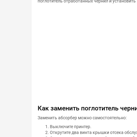
поглотитель отработанных чернил и установить 
Как заменить поглотитель черни
Заменить абсорбер можно самостоятельно:
Выключите принтер.
Открутите два винта крышки отсека обслу
Открутите один винт снизу ёмкости отрабо