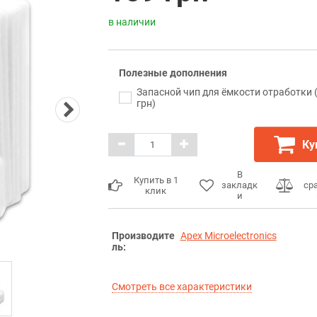
в наличии
Полезные дополнения
Запасной чип для ёмкости отработки 
грн)
Ку
В
Купить в 1
закладк
ср
клик
и
Производите
Apex Microelectronics
ль:
Смотреть все характеристики