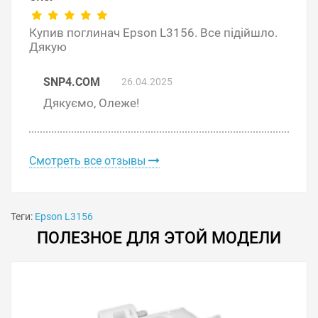
Закрутите винт внизу емкости.
Закройте защитную панель отсека
Купив поглинач Epson L3156. Все підійшло.
обслуживания.
Дякую
Закрутите винт защитной панели принтера.
Включите принтер.
SNP4.COM
26.04.2025
Дякуємо, Олеже!
Смотреть все отзывы
Теги:
Epson L3156
ПОЛЕЗНОЕ ДЛЯ ЭТОЙ МОДЕЛИ
Советы по продлению срока