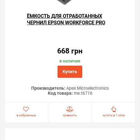
ЁМКОСТЬ ДЛЯ ОТРАБОТАННЫХ
ЧЕРНИЛ EPSON WORKFORCE PRO
WF-C529RDW
668 грн
в наличии
Купить
Производитель:
Apex Microelectronics
Код товара:
me.t6716
в избранные
сравнить
купить в 1 клик
Советы по продлению срока
использования «памперса»
Не делайте без надобности прочистки