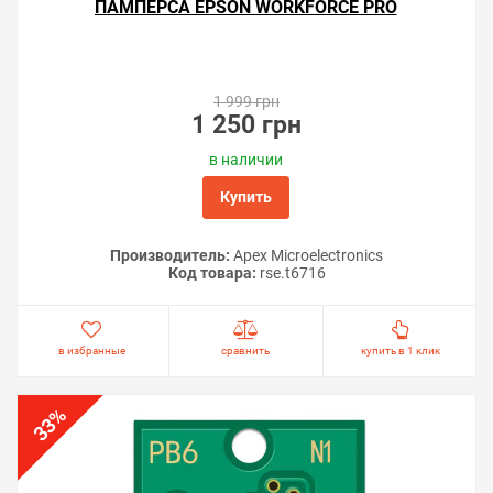
ПАМПЕРСА EPSON WORKFORCE PRO
WF-C529RDW
1 999 грн
1 250 грн
в наличии
Купить
Производитель:
Apex Microelectronics
Код товара:
rse.t6716
в избранные
сравнить
купить в 1 клик
%
33