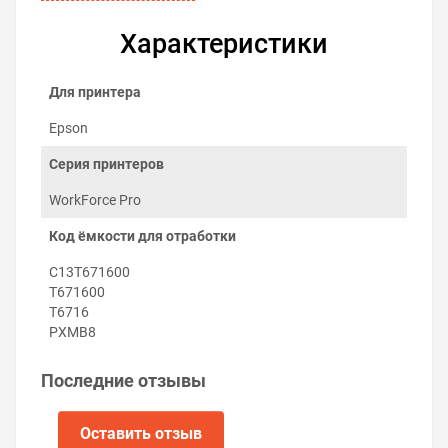
Характеристики
Для принтера
Epson
Серия принтеров
WorkForce Pro
Код ёмкости для отработки
Как заменить поглотитель чернил
C13T671600
на Epson WorkForce Pro WF-
T671600
C529RDW
T6716
PXMB8
Заменить абсорбер можно самостоятельно:
Выключите принтер.
Последние отзывы
Откройте крышку сервисного отсека сзади
принтера.
Возьмите ёмкость отработки за край и потяните
Оставить отзыв
на себя, достав её из принтера.