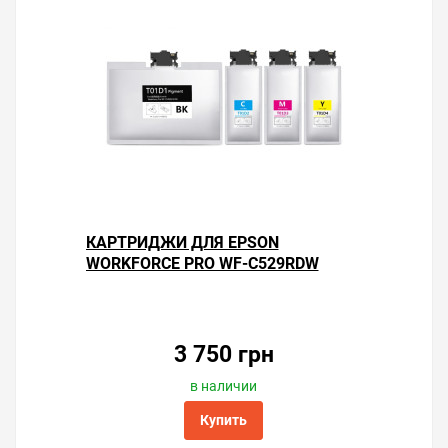
печатающей головки. Каждая прочистка тратит
3–5 % ресурса счётчика «памперса».
Используйте чернила проверенных
производителей, чтобы не приходилось
устранять засорение частыми прочистками.
Старайтесь печатать не реже одного раза в
неделю и чернила не будут засыхать в дюзах
головки принтера.
Важно!
Для восстановления работы принтера,
помимо замены абсорбера, также необходимо
заменить чип в контейнере для отработанных
КАРТРИДЖИ ДЛЯ EPSON
чернил. Чип приобретается как сопутствующий
WORKFORCE PRO WF-C529RDW
товар.
Решили купить поглотитель чернил для принтера
Epson WorkForce Pro WF-C529RDW — оформите заказ
3 750 грн
или напишите онлайн-консультанту. Мы ответим на
вопросы и поможем сделать печать на принтере
в наличии
экономичной.
Купить