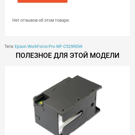
Извлеките элементы старого поглотителя
чернил.
Вложите элементы нового поглотителя
чернил в контейнер.
Нет отзывов об этом товаре.
Замените при необходимости чип на ёмкости
отработанных чернил.
Установите ёмкость отработки в принтер.
Закройте крышку сервисного отсека.
Теги:
Epson WorkForce Pro WF-C529RDW
Включите принтер.
ПОЛЕЗНОЕ ДЛЯ ЭТОЙ МОДЕЛИ