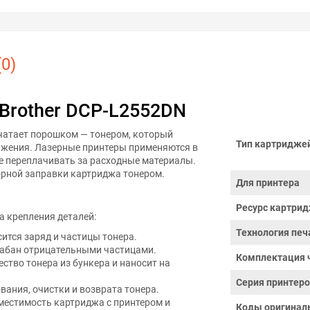
0)
Brother DCP-L2552DN
чатает порошком — тонером, который
Тип картридже
ражения. Лазерные принтеры применяются в
не переплачивать за расходные материалы.
орной заправки картриджа тонером.
Для принтера
Ресурс картрид
а крепления деталей:
Технология печ
ится заряд и частицы тонера.
абан отрицательными частицами.
Комплектация 
ство тонера из бункера и наносит на
Серия принтер
вания, очистки и возврата тонера.
вместимость картриджа с принтером и
Коды оригинал