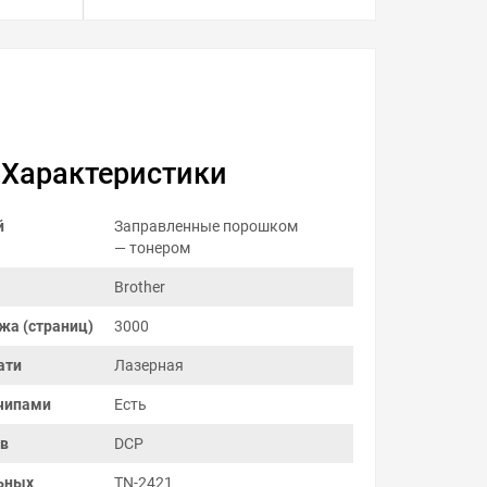
Характеристики
й
Заправленные порошком
— тонером
Brother
жа (страниц)
3000
ати
Лазерная
чипами
Есть
ов
DCP
ьных
TN-2421