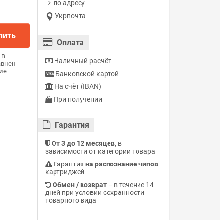
по адресу
Укрпочта
пить
Оплата
В
Наличный расчёт
авнен
ие
Банковской картой
На счёт (IBAN)
При получении
Гарантия
От 3 до 12 месяцев,
в
зависимости от категории товара
Гарантия
на распознание чипов
картриджей
Обмен / возврат
– в течение 14
дней при условии сохранности
товарного вида