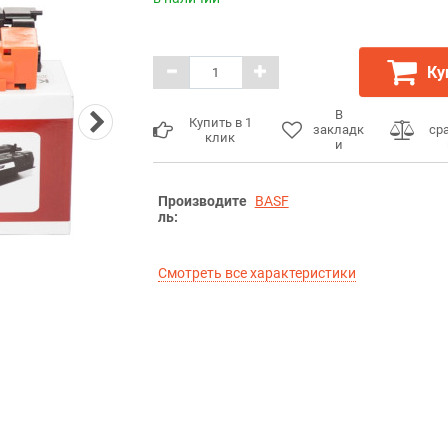
Ку
В
Купить в 1
закладк
ср
клик
и
Производите
BASF
ль:
Смотреть все характеристики