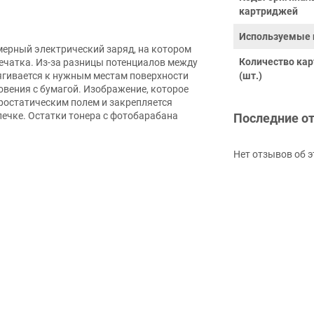
картриджей
Используемые 
ерный электрический заряд, на котором
Количество ка
ечатка. Из-за разницы потенциалов между
ягивается к нужным местам поверхности
(шт.)
овения с бумагой. Изображение, которое
ростатическим полем и закрепляется
печке. Остатки тонера с фотобарабана
Последние о
Нет отзывов об э