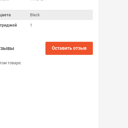
цвета
Black
ртриджей
1
тзывы
Оставить отзыв
том товаре.