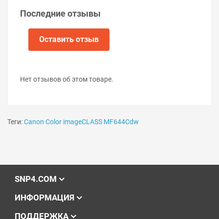
замена фотобарабана, изношенных лезвий и втулок.
Последние отзывы
Картридж заправляется многократно — до появления
необратимых дефектов корпуса, после чего меняется
на новый. Продление жизненного цикла картриджа
Оставить отзыв
при помощи заправок и восстановления даёт
ощутимую экономию средств.
Заправка картриджа Canon
Нет отзывов об этом товаре.
Color imageCLASS
MF644Cdw Видео-
инструкция
Теги:
Canon Color imageCLASS MF644Cdw
SNP4.COM
ИНФОРМАЦИЯ
ПОДДЕРЖКА