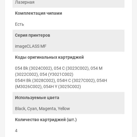
Лазерная
Комплектация чипами
Есть
Серия принтеров
imageCLASS MF
Коды оригинальных картриджей
054 Bk (3024C002), 054 C (3023C002), 054 M
(3022C002), 054 (Y3021C002)
054H Bk (3028C002), 054H C (3027C002), 054H
(M3026C002), 054H Y (3025C002)
Как печатать экономно
Используемые цвета
Новый картридж Canon Color imageCLASS MF644Cdw
уже заправлен порошком нужного цвета, который
Black, Cyan, Magenta, Yellow
расходуется при печати. Через время тонер
закончится и картридж заправляется в сервисном
Количество картриджей (шт.)
центре или дома при помощи видео-инструкций. После
2–3 заправок требуется восстановление картриджа:
4
удаление отработанного тонера с корпуса и запчастей,