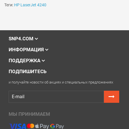
Теги:
HP LaserJet 4240
SNP4.COM
ИНФОРМАЦИЯ
ПОДДЕРЖКА
ПОДПИШИТЕСЬ
и получайте новости об акциях и специальных предложениях
Решили купить картридж HP LaserJet 4240 — оформите
заказ на этой странице или напишите онлайн-
консультанту. Мы ответим на вопросы и поможем
сделать печать на лазерном принтере экономичной.
МЫ ПРИНИМАЕМ