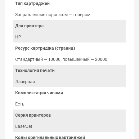
отпечатка. Из-за разницы потенциалов между
Тип картриджей
магнитным валом и фотобарабаном, тонер
притягивается к нужным местам поверхности
Заправленные порошком — тонером
фотобарабана и движется дальше, до
Для принтера
соприкосновения с бумагой. Изображение, которое
сформировалось на бумаге, удерживается
HP
электростатическим полем и закрепляется
нагревательными валами в узле закрепления — печке.
Ресурс картриджа (страниц)
Остатки тонера с фотобарабана очищаются лезвием в
бункер отработки.
Стандартный — 10000, повышенный — 20000
Технология печати
Лазерная
Комплектация чипами
Есть
Серия принтеров
LaserJet
Коды оригинальных картриджей