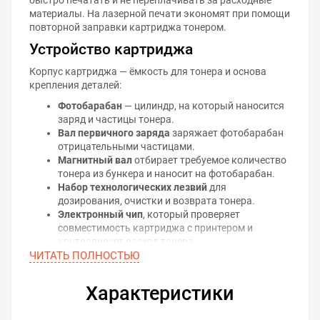
материалы. На лазерной печати экономят при помощи
повторной заправки картриджа тонером.
Устройство картриджа
Корпус картриджа — ёмкость для тонера и основа
крепления деталей:
Фотобарабан
— цилиндр, на который наносится
заряд и частицы тонера.
Вал первичного заряда
заряжает фотобарабан
отрицательными частицами.
Магнитный вал
отбирает требуемое количество
тонера из бункера и наносит на фотобарабан.
Набор технологических лезвий
для
дозирования, очистки и возврата тонера.
Электронный чип
, который проверяет
совместимость картриджа с принтером и
контролирует расход тонера.
ЧИТАТЬ ПОЛНОСТЬЮ
Принцип лазерной печати
На поверхность фотобарабана наносится
Характеристики
равномерный электрический заряд, на котором
лазером воспроизводится рисунок будущего