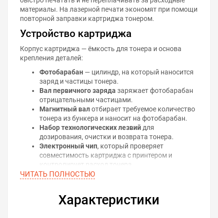
материалы. На лазерной печати экономят при помощи
повторной заправки картриджа тонером.
Устройство картриджа
Корпус картриджа — ёмкость для тонера и основа
крепления деталей:
Фотобарабан
— цилиндр, на который наносится
заряд и частицы тонера.
Вал первичного заряда
заряжает фотобарабан
отрицательными частицами.
Магнитный вал
отбирает требуемое количество
тонера из бункера и наносит на фотобарабан.
Набор технологических лезвий
для
дозирования, очистки и возврата тонера.
Электронный чип
, который проверяет
совместимость картриджа с принтером и
контролирует расход тонера.
ЧИТАТЬ ПОЛНОСТЬЮ
Принцип лазерной печати
На поверхность фотобарабана наносится
Характеристики
равномерный электрический заряд, на котором
лазером воспроизводится рисунок будущего