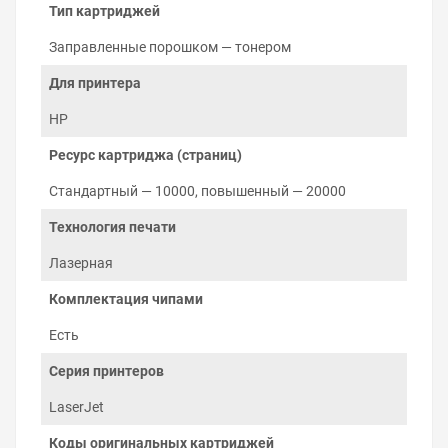
отпечатка. Из-за разницы потенциалов между
Тип картриджей
магнитным валом и фотобарабаном, тонер
притягивается к нужным местам поверхности
Заправленные порошком — тонером
фотобарабана и движется дальше, до
Для принтера
соприкосновения с бумагой. Изображение, которое
сформировалось на бумаге, удерживается
HP
электростатическим полем и закрепляется
нагревательными валами в узле закрепления — печке.
Ресурс картриджа (страниц)
Остатки тонера с фотобарабана очищаются лезвием в
бункер отработки.
Стандартный — 10000, повышенный — 20000
Технология печати
Лазерная
Комплектация чипами
Есть
Серия принтеров
LaserJet
Коды оригинальных картриджей