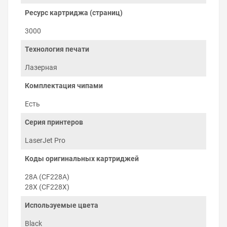
нагревательными валами в узле закрепления — печке.
Ресурс картриджа (страниц)
Остатки тонера с фотобарабана очищаются лезвием в
бункер отработки.
3000
Технология печати
Лазерная
Комплектация чипами
Есть
Серия принтеров
LaserJet Pro
Коды оригинальных картриджей
28A (CF228A)
28X (CF228X)
Как печатать экономно
Используемые цвета
Новый картридж HP LaserJet Pro M403 уже заправлен
Black