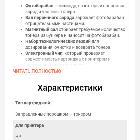
Фотобарабан
— цилиндр, на который наносится
заряд и частицы тонера.
Вал первичного заряда
заряжает фотобарабан
отрицательными частицами.
Магнитный вал
отбирает требуемое количество
тонера из бункера и наносит на фотобарабан.
Набор технологических лезвий
для
дозирования, очистки и возврата тонера.
Электронный чип
, который проверяет
совместимость картриджа с принтером и
контролирует расход тонера.
ЧИТАТЬ ПОЛНОСТЬЮ
Принцип лазерной печати
На поверхность фотобарабана наносится
Характеристики
равномерный электрический заряд, на котором
лазером воспроизводится рисунок будущего
отпечатка. Из-за разницы потенциалов между
Тип картриджей
магнитным валом и фотобарабаном, тонер
притягивается к нужным местам поверхности
Заправленные порошком — тонером
фотобарабана и движется дальше, до
Для принтера
соприкосновения с бумагой. Изображение, которое
сформировалось на бумаге, удерживается
HP
электростатическим полем и закрепляется