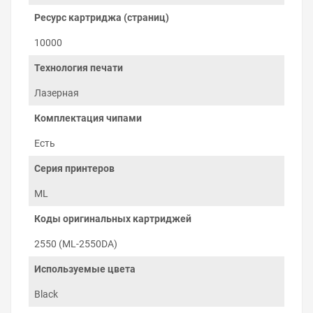
нагревательными валами в узле закрепления — печке.
Ресурс картриджа (страниц)
Остатки тонера с фотобарабана очищаются лезвием в
бункер отработки.
10000
Технология печати
Лазерная
Комплектация чипами
Есть
Серия принтеров
ML
Коды оригинальных картриджей
2550 (ML-2550DA)
Используемые цвета
Как печатать экономно
Black
Новый картридж Samsung ML-2550 уже заправлен
порошком, который расходуется при печати. Через