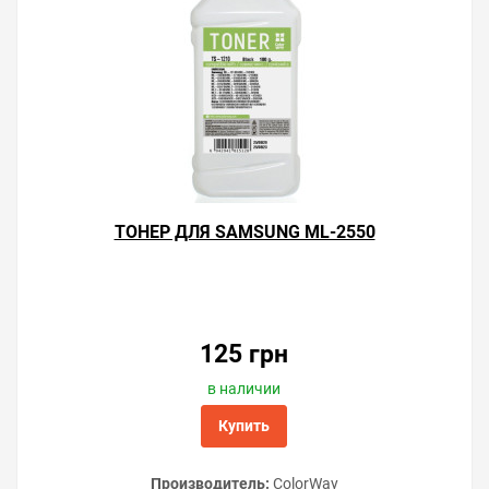
Решили купить картридж Samsung ML-2550 —
оформите заказ на этой странице или напишите
ТОНЕР ДЛЯ SAMSUNG ML-2550
онлайн-консультанту. Мы ответим на вопросы и
поможем сделать печать на лазерном принтере
экономичной.
125 грн
в наличии
Купить
Производитель:
ColorWay