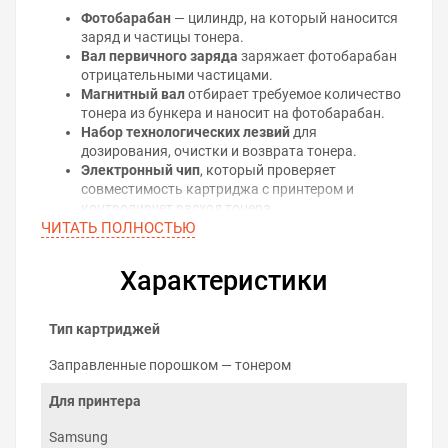
Фотобарабан
— цилиндр, на который наносится
заряд и частицы тонера.
Вал первичного заряда
заряжает фотобарабан
отрицательными частицами.
Магнитный вал
отбирает требуемое количество
тонера из бункера и наносит на фотобарабан.
Набор технологических лезвий
для
дозирования, очистки и возврата тонера.
Электронный чип
, который проверяет
совместимость картриджа с принтером и
контролирует расход тонера.
ЧИТАТЬ ПОЛНОСТЬЮ
Принцип лазерной печати
На поверхность фотобарабана наносится
Характеристики
равномерный электрический заряд, на котором
лазером воспроизводится рисунок будущего
отпечатка. Из-за разницы потенциалов между
Тип картриджей
магнитным валом и фотобарабаном, тонер
притягивается к нужным местам поверхности
Заправленные порошком — тонером
фотобарабана и движется дальше, до
Для принтера
соприкосновения с бумагой. Изображение, которое
сформировалось на бумаге, удерживается
Samsung
электростатическим полем и закрепляется