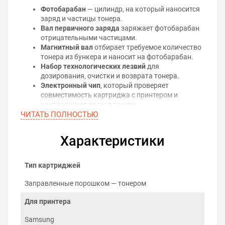
Фотобарабан
— цилиндр, на который наносится
заряд и частицы тонера.
Вал первичного заряда
заряжает фотобарабан
отрицательными частицами.
Магнитный вал
отбирает требуемое количество
тонера из бункера и наносит на фотобарабан.
Набор технологических лезвий
для
дозирования, очистки и возврата тонера.
Электронный чип
, который проверяет
совместимость картриджа с принтером и
контролирует расход тонера.
ЧИТАТЬ ПОЛНОСТЬЮ
Принцип лазерной печати
На поверхность фотобарабана наносится
Характеристики
равномерный электрический заряд, на котором
лазером воспроизводится рисунок будущего
отпечатка. Из-за разницы потенциалов между
Тип картриджей
магнитным валом и фотобарабаном, тонер
притягивается к нужным местам поверхности
Заправленные порошком — тонером
фотобарабана и движется дальше, до
Для принтера
соприкосновения с бумагой. Изображение, которое
сформировалось на бумаге, удерживается
Samsung
электростатическим полем и закрепляется