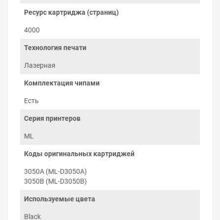
нагревательными валами в узле закрепления — печке.
Ресурс картриджа (страниц)
Остатки тонера с фотобарабана очищаются лезвием в
бункер отработки.
4000
Технология печати
Лазерная
Комплектация чипами
Есть
Серия принтеров
ML
Коды оригинальных картриджей
3050A (ML-D3050A)
3050B (ML-D3050B)
Как печатать экономно
Используемые цвета
Новый картридж Samsung ML-3050 уже заправлен
Black