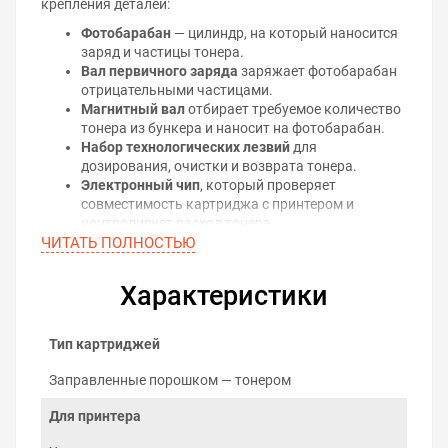
крепления деталей:
Фотобарабан
— цилиндр, на который наносится
заряд и частицы тонера.
Вал первичного заряда
заряжает фотобарабан
отрицательными частицами.
Магнитный вал
отбирает требуемое количество
тонера из бункера и наносит на фотобарабан.
Набор технологических лезвий
для
дозирования, очистки и возврата тонера.
Электронный чип
, который проверяет
совместимость картриджа с принтером и
контролирует расход тонера.
ЧИТАТЬ ПОЛНОСТЬЮ
Принцип лазерной печати
На поверхность фотобарабана наносится
Характеристики
равномерный электрический заряд, на котором
лазером воспроизводится рисунок будущего
отпечатка. Из-за разницы потенциалов между
Тип картриджей
магнитным валом и фотобарабаном, тонер
притягивается к нужным местам поверхности
Заправленные порошком — тонером
фотобарабана и движется дальше, до
Для принтера
соприкосновения с бумагой. Изображение, которое
сформировалось на бумаге, удерживается