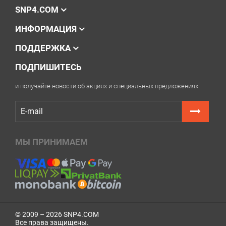
SNP4.COM
ИНФОРМАЦИЯ
ПОДДЕРЖКА
ПОДПИШИТЕСЬ
и получайте новости об акциях и специальных предложениях
Решили купить картридж Xerox Phaser 4510 —
оформите заказ на этой странице или напишите
онлайн-консультанту. Мы ответим на вопросы и
поможем сделать печать на лазерном принтере
МЫ ПРИНИМАЕМ
экономичной.
© 2009 – 2026 SNP4.COM
Все права защищены.