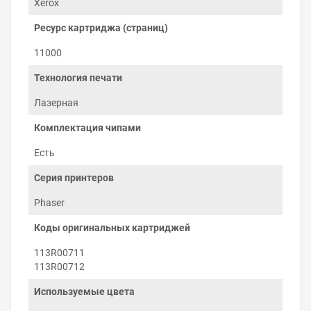
Xerox
электростатическим полем и закрепляется
нагревательными валами в узле закрепления — печке.
Ресурс картриджа (страниц)
Остатки тонера с фотобарабана очищаются лезвием в
бункер отработки.
11000
Технология печати
Лазерная
Комплектация чипами
Есть
Серия принтеров
Phaser
Коды оригинальных картриджей
113R00711
113R00712
Как печатать экономно
Используемые цвета
Новый картридж Xerox Phaser 4510 уже заправлен