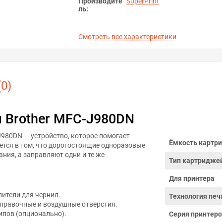
Производите
SuperPrint
ль:
Смотреть все характеристики
0)
 Brother MFC-J980DN
980DN — устройство, которое помогает
Ёмкость картри
ется в том, что дорогостоящие одноразовые
ния, а заправляют одни и те же
Тип картридже
Для принтера
ители для чернил.
Технология печ
правочные и воздушные отверстия.
пов (опционально).
Серия принтер