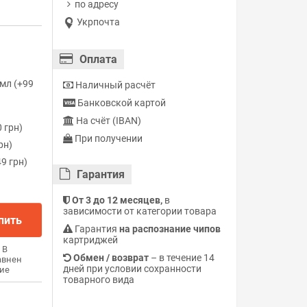
по адресу
Укрпочта
Оплата
мл (+99
Наличный расчёт
Банковской картой
На счёт (IBAN)
 грн)
При получении
рн)
9 грн)
Гарантия
От 3 до 12 месяцев,
в
зависимости от категории товара
пить
Гарантия
на распознание чипов
картриджей
В
Обмен / возврат
– в течение 14
авнен
дней при условии сохранности
ие
товарного вида