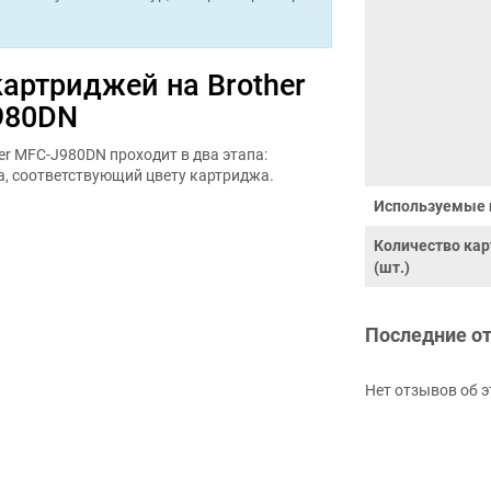
картриджей на Brother
980DN
r MFC-J980DN проходит в два этапа:
а, соответствующий цвету картриджа.
Используемые 
Количество ка
(шт.)
Последние о
Нет отзывов об э