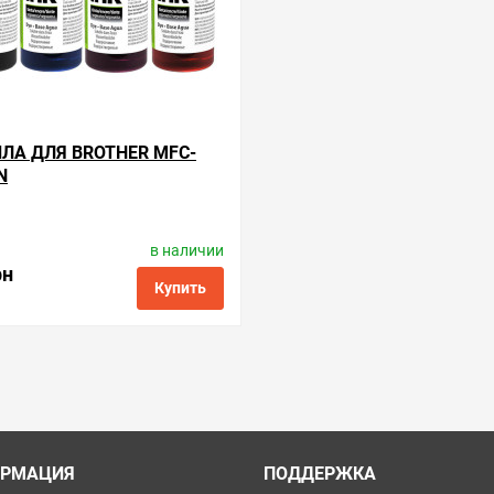
ЛА ДЛЯ BROTHER MFC-
N
в наличии
роизводитель:
ColorWay
Код товара:
ink.b.4
рн
Купить
ые
сравнить
купить в 1 клик
РМАЦИЯ
ПОДДЕРЖКА