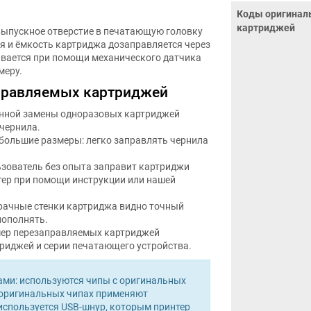
Коды оригинал
картриджей
выпускное отверстие в печатающую головку
я и ёмкость картриджа дозаправляется через
ивается при помощи механического датчика
меру.
правляемых картриджей
янной замены одноразовых картриджей
чернила.
ебольшие размеры: легко заправлять чернила
ьзователь без опыта заправит картриджи
тер при помощи инструкции или нашей
зрачные стенки картриджа видно точный
пополнять.
мер перезаправляемых картриджей
риджей и серии печатающего устройства.
ми: используются чипы с оригинальных
 оригинальных чипах применяют
спользуется USB-шнур, которым принтер