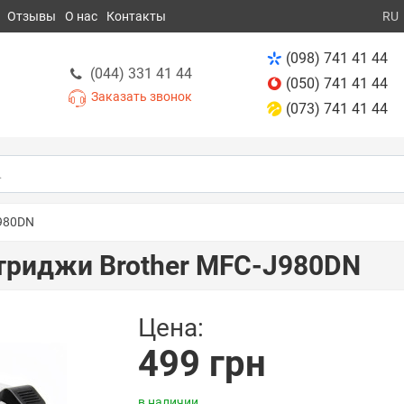
Отзывы
О нас
Контакты
RU
(098) 741 41 44
(044) 331 41 44
(050) 741 41 44
Заказать звонок
(073) 741 41 44
J980DN
триджи Brother MFC-J980DN
Цена:
499 грн
в наличии