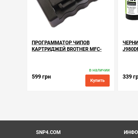
ПРОГРАММАТОР ЧИПОВ
ЧЕРНИ
КАРТРИДЖЕЙ BROTHER MFC-
J980D
J980DN
в наличии
Производитель:
Apex Microelectronics
П
Код товара:
rsb.b2
599 грн
339 г
Купить
в избранные
сравнить
купить в 1 клик
в избранн
SNP4.COM
ИНФО