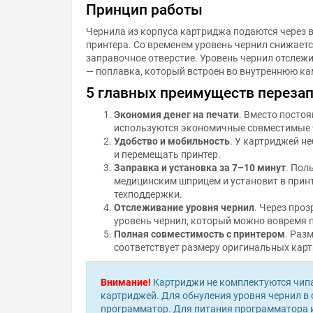
Принцип работы
Чернила из корпуса картриджа подаются через 
принтера. Со временем уровень чернил снижаетс
заправочное отверстие. Уровень чернил отслеж
— поплавка, который встроен во внутреннюю ка
5 главных преимуществ переза
Экономия денег на печати
. Вместо посто
используются экономичные совместимые 
Удобство и мобильность
. У картриджей н
и перемещать принтер.
Заправка и установка за 7–10 минут
. Пол
медицинским шприцем и установит в прин
техподдержки.
Отслеживание уровня чернил
. Через про
уровень чернил, который можно вовремя 
Полная совместимость с принтером
. Раз
соответствует размеру оригинальных карт
Внимание!
Картриджи не комплектуются чипа
картриджей. Для обнуления уровня чернил в
программатор. Для питания программатора и