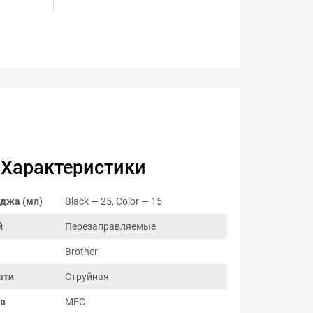
Характеристики
джа (мл)
Black — 25, Color — 15
й
Перезаправляемые
Brother
ати
Струйная
ов
MFC