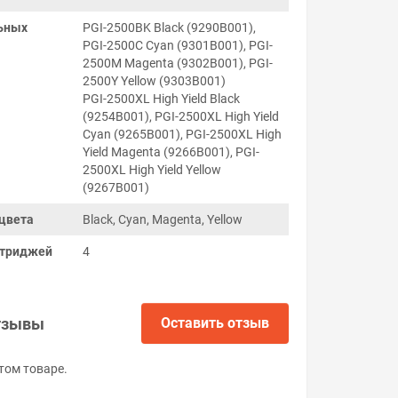
ьных
PGI-2500BK Black (9290B001),
PGI-2500C Cyan (9301B001), PGI-
2500M Magenta (9302B001), PGI-
2500Y Yellow (9303B001)
PGI-2500XL High Yield Black
(9254B001), PGI-2500XL High Yield
Cyan (9265B001), PGI-2500XL High
Yield Magenta (9266B001), PGI-
2500XL High Yield Yellow
(9267B001)
цвета
Black, Cyan, Magenta, Yellow
ртриджей
4
тзывы
Оставить отзыв
том товаре.