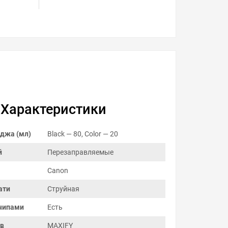
Характеристики
джа (мл)
Black — 80, Color — 20
й
Перезаправляемые
Canon
ати
Струйная
чипами
Есть
ов
MAXIFY