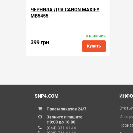
ЧЕРНИЛА ДЛЯ CANON MAXIFY
MB5455
в наличии
Производитель:
ColorWay
Код товара:
ink.c.mxf.4
399 грн
Купить
в избранные
сравнить
купить в 1 клик
SNP4.COM
ИНФО
Стать
Приём заказов 24/7
Инстр
Звоните и пишите
с 9:00 до 18:00
Произ
(044) 331 41 44
(098) 741 41 44
О мага