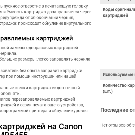
выпускное отверстие в печатающую головку
Коды оригинал
я и ёмкость картриджа дозаправляется через
картриджей
предупреждают об окончании чернил,
триджа: происходит обнуление виртуального
правляемых картриджей
янной замены одноразовых картриджей
чернила.
ебольшие размеры: легко заправлять чернила
ьзователь без опыта заправит картриджи
Используемые 
тер при помощи инструкции или нашей
Количество ка
зрачные стенки картриджа видно точный
(шт.)
пополнять.
 чипов перезаправляемых картриджей
триджей и серии печатающего устройства,
Последние о
ропрограммой принтера и обнуление уровня
 картриджей на Canon
Нет отзывов об э