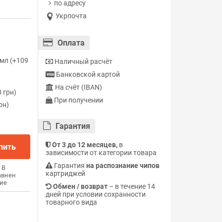
по адресу
Укрпочта
Оплата
мл (+109
Наличный расчёт
Банковской картой
На счёт (IBAN)
 грн)
При получении
рн)
Гарантия
От 3 до 12 месяцев,
в
пить
зависимости от категории товара
Гарантия
на распознание чипов
В
картриджей
авнен
ие
Обмен / возврат
– в течение 14
дней при условии сохранности
товарного вида