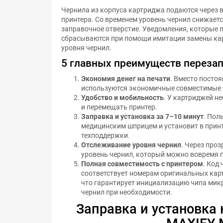
Чернила из корпуса картриджа подаются через 
принтера. Со временем уровень чернил снижаетс
заправочное отверстие. Уведомления, которые 
сбрасываются при помощи имитации замены кар
уровня чернил.
5 главных преимуществ переза
Экономия денег на печати
. Вместо посто
используются экономичные совместимые 
Удобство и мобильность
. У картриджей н
и перемещать принтер.
Заправка и установка за 7–10 минут
. Пол
медицинским шприцем и установит в прин
техподдержки.
Отслеживание уровня чернил
. Через про
уровень чернил, который можно вовремя 
Полная совместимость с принтером
. Код
соответствует номерам оригинальных кар
что гарантирует инициализацию чипа мик
чернил при необходимости.
Заправка и установка