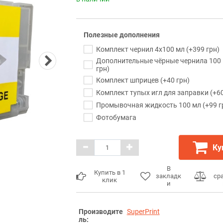
Полезные дополнения
Комплект чернил 4x100 мл (+399 грн)
Дополнительные чёрные чернила 100 
грн)
Комплект шприцев (+40 грн)
Комплект тупых игл для заправки (+60
Промывочная жидкость 100 мл (+99 г
Фотобумага
Ку
В
Купить в 1
закладк
ср
клик
и
Производите
SuperPrint
ль: