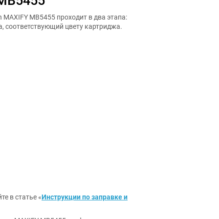
MB5455
 MAXIFY MB5455 проходит в два этапа:
а, соответствующий цвету картриджа.
те в статье «
Инструкции по заправке и
non MAXIFY MB5455 — оформите заказ на