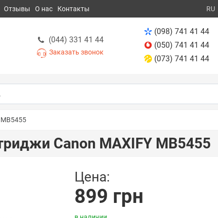
Отзывы
О нас
Контакты
RU
(098) 741 41 44
(044) 331 41 44
(050) 741 41 44
Заказать звонок
(073) 741 41 44
Y MB5455
триджи Canon MAXIFY MB5455
Цена:
899 грн
в наличии