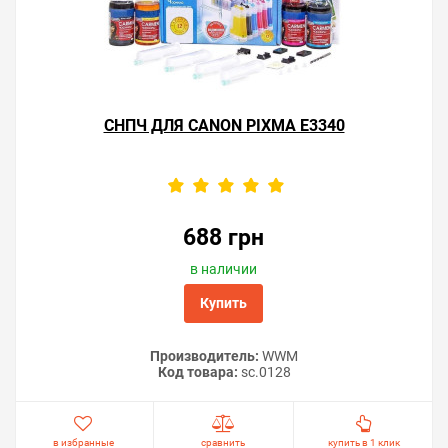
СНПЧ ДЛЯ CANON PIXMA E3340
688 грн
в наличии
Решили купить картриджи Canon PIXMA E3340 —
Купить
оформите заказ на этой странице или напишите
онлайн-консультанту. Мы ответим на вопросы и
поможем сделать печать на принтере экономичной.
Производитель:
WWM
Код товара:
sc.0128
в избранные
сравнить
купить в 1 клик