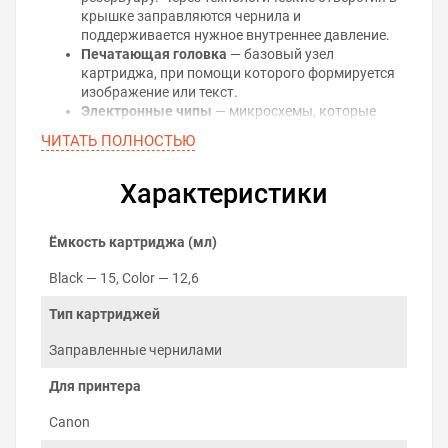
крышке заправляются чернила и
поддерживается нужное внутреннее давление.
Печатающая головка
— базовый узел
картриджа, при помощи которого формируется
изображение или текст.
Электронные чипы
— микросхемы, которые
содержат информацию о типе картриджей и
ЧИТАТЬ ПОЛНОСТЬЮ
использовании ресурса.
Принцип работы
Характеристики
Чернила из картриджа подогреваются
терморезистором, выталкиваются через сопла наружу
Ёмкость картриджа (мл)
и формируют изображение на бумаге. Со временем
уровень чернил снижается и ёмкость картриджа
Black — 15, Color — 12,6
дозаправляется через заправочное отверстие. Для
непрерывной заправки на картриджи устанавливается
Тип картриджей
система непрерывной подачи чернил — СНПЧ. Первый
цикл картриджа в скором времени закончится и
Заправленные чернилами
появится уведомление о нулевом виртуальном уровне
чернил. Это уведомление не блокирует работу
Для принтера
принтера и игнорируется пользователем.
Canon
3 главных преимущества струйных