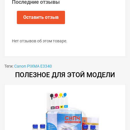
картриджа. Первый раз картриджи заправлять не
Последние отзывы
нужно: производитель заполнил ёмкости чернилами.
При последующих заправках определяется
расположение каждой из трёх секций цветного
Оставить отзыв
картриджа, чтобы заправить чернила нужного цвета.
Нет отзывов об этом товаре.
Теги:
Canon PIXMA E3340
ПОЛЕЗНОЕ ДЛЯ ЭТОЙ МОДЕЛИ