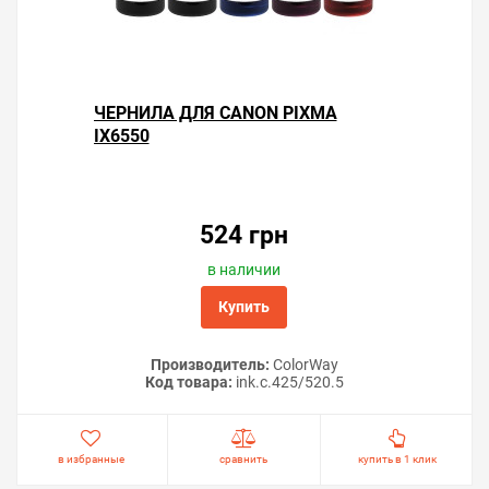
ЧЕРНИЛА ДЛЯ CANON PIXMA
Подробное описание заправки и установки читайте в
IX6550
статье «
Инструкции по заправке и использованию
картриджей Canon
».
Решили купить перезаправляемые картриджи Canon
PIXMA iX6550 — оформите заказ на этой странице или
524 грн
напишите онлайн-консультанту. Мы ответим на
вопросы и поможем сделать печать на принтере
в наличии
экономичной.
Купить
Производитель:
ColorWay
Код товара:
ink.c.425/520.5
в избранные
сравнить
купить в 1 клик