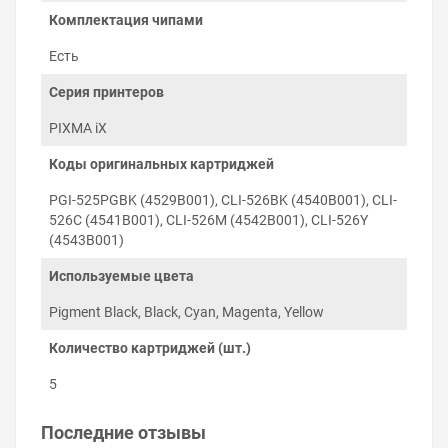
уровень чернил, который можно вовремя
Комплектация чипами
пополнять.
Полная совместимость с принтером
. Код чипов
Есть
перезаправляемых картриджей соответствует
номерам оригинальных картриджей и серии
Серия принтеров
печатающего устройства, что гарантирует
PIXMA iX
инициализацию чипа микропрограммой
принтера и обнуление уровня чернил при
Коды оригинальных картриджей
необходимости.
Заправка и установка
PGI-525PGBK (4529B001), CLI-526BK (4540B001), CLI-
526C (4541B001), CLI-526M (4542B001), CLI-526Y
картриджей на Canon
(4543B001)
PIXMA iX6550
Используемые цвета
Установка перезаправляемых картриджей Canon
PIXMA iX6550 проходит в два этапа: заправка
Pigment Black, Black, Cyan, Magenta, Yellow
чернилами и установка в слот принтера,
Количество картриджей (шт.)
соответствующий цвету картриджа.
5
Последние отзывы