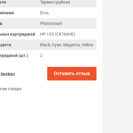
ати
Термоструйная
чипами
Есть
ов
Photosmart
ьных картриджей
HP 135 (C8766HE)
цвета
Black, Cyan, Magenta, Yellow
триджей (шт.)
2
тзывы
Оставить отзыв
том товаре.