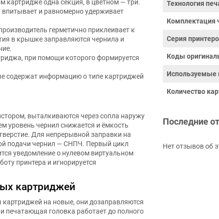
м картридже одна секция, в цветном — три.
Технология печ
я впитывает и равномерно удерживает
Комплектация 
производитель герметично приклеивает к
Серия принтер
стия в крышке заправляются чернила и
ние.
Коды оригинал
триджа, при помощи которого формируется
Используемые 
е содержат информацию о типе картриджей
Количество кар
истором, выталкиваются через сопла наружу
Последние о
ем уровень чернил снижается и ёмкость
тверстие. Для непрерывной заправки на
ой подачи чернил — СНПЧ. Первый цикл
Нет отзывов об э
ится уведомление о нулевом виртуальном
боту принтера и игнорируется
ных картриджей
ы картриджей на новые, они дозаправляются
 печатающая головка работает до полного