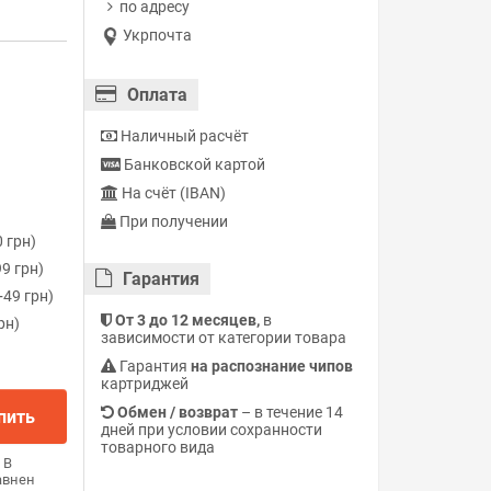
по адресу
Укрпочта
Оплата
Наличный расчёт
Банковской картой
На счёт (IBAN)
При получении
 грн)
9 грн)
Гарантия
49 грн)
От 3 до 12 месяцев,
в
рн)
зависимости от категории товара
Гарантия
на распознание чипов
картриджей
Обмен / возврат
– в течение 14
пить
дней при условии сохранности
товарного вида
В
авнен