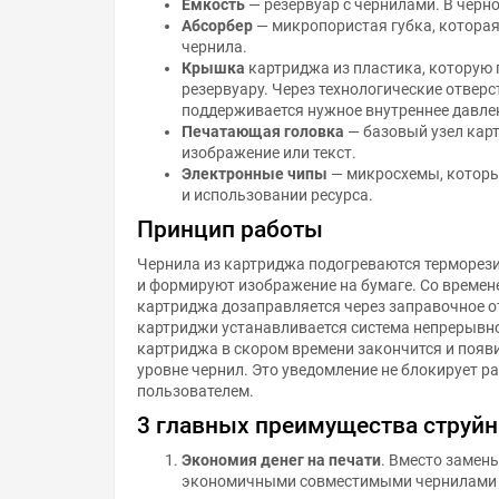
Ёмкость
— резервуар с чернилами. В чёрно
Абсорбер
— микропористая губка, котора
чернила.
Крышка
картриджа из пластика, которую 
резервуару. Через технологические отвер
поддерживается нужное внутреннее давле
Печатающая головка
— базовый узел кар
изображение или текст.
Электронные чипы
— микросхемы, которы
и использовании ресурса.
Принцип работы
Чернила из картриджа подогреваются терморез
и формируют изображение на бумаге. Со времен
картриджа дозаправляется через заправочное о
картриджи устанавливается система непрерывн
картриджа в скором времени закончится и появ
уровне чернил. Это уведомление не блокирует ра
пользователем.
3 главных преимущества струй
Экономия денег на печати
. Вместо замен
экономичными совместимыми чернилами и