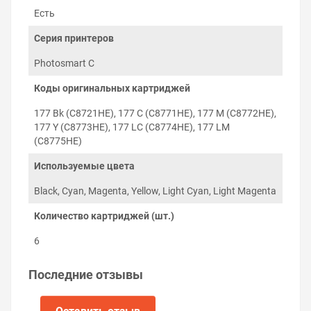
печатающего устройства, что гарантирует
Есть
инициализацию чипа микропрограммой
принтера и обнуление уровня чернил при
Серия принтеров
необходимости.
Photosmart C
Заправка и установка
Коды оригинальных картриджей
картриджей на HP
Photosmart C6240
177 Bk (C8721HE), 177 C (C8771HE), 177 M (C8772HE),
177 Y (C8773HE), 177 LC (C8774HE), 177 LM
Установка перезаправляемых картриджей HP
(C8775HE)
Photosmart C6240 проходит в два этапа: заправка
чернилами и установка в слот принтера,
Используемые цвета
соответствующий цвету картриджа.
Black, Cyan, Magenta, Yellow, Light Cyan, Light Magenta
Количество картриджей (шт.)
6
Последние отзывы