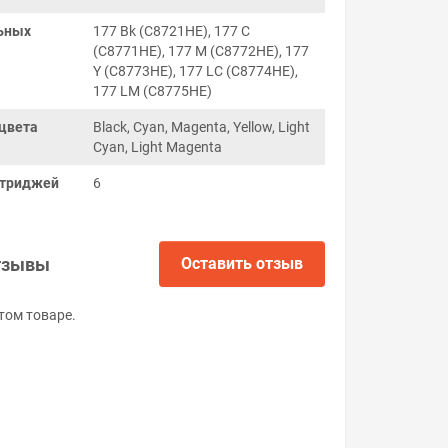
ьных
177 Bk (C8721HE), 177 C
(C8771HE), 177 M (C8772HE), 177
Y (C8773HE), 177 LC (C8774HE),
177 LM (C8775HE)
цвета
Black, Cyan, Magenta, Yellow, Light
Cyan, Light Magenta
ртриджей
6
тзывы
Оставить отзыв
том товаре.