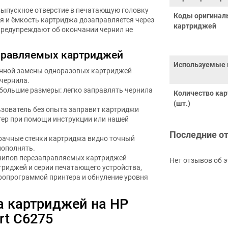
выпускное отверстие в печатающую головку
Коды оригинал
я и ёмкость картриджа дозаправляется через
картриджей
предупреждают об окончании чернил не
правляемых картриджей
Используемые 
янной замены одноразовых картриджей
чернила.
ебольшие размеры: легко заправлять чернила
Количество ка
(шт.)
ьзователь без опыта заправит картриджи
тер при помощи инструкции или нашей
Последние о
зрачные стенки картриджа видно точный
пополнять.
 чипов перезаправляемых картриджей
Нет отзывов об э
триджей и серии печатающего устройства,
ропрограммой принтера и обнуление уровня
а картриджей на HP
rt C6275