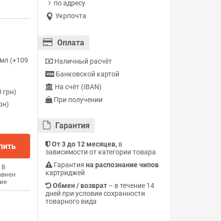
по адресу
Укрпочта
Оплата
мл (+109
Наличный расчёт
Банковской картой
На счёт (IBAN)
 грн)
При получении
рн)
Гарантия
От 3 до 12 месяцев,
в
пить
зависимости от категории товара
Гарантия
на распознание чипов
В
картриджей
авнен
ие
Обмен / возврат
– в течение 14
дней при условии сохранности
товарного вида