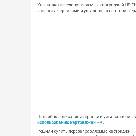
Установка перезаправляемых картриджей HP Pho
заправка чернилами и установка в слот принтер
Подробное описание заправки и установки читай
использованию картриджей HP
».
Решили купить перезаправляемые картриджи HP 
странице или напишите онлайн-консультанту. М