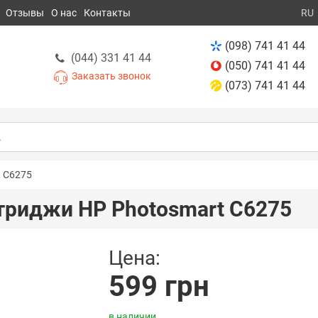
Отзывы
О нас
Контакты
RU
(098) 741 41 44
(044) 331 41 44
(050) 741 41 44
Заказать звонок
(073) 741 41 44
t C6275
риджи HP Photosmart C6275
Цена:
599 грн
в наличии