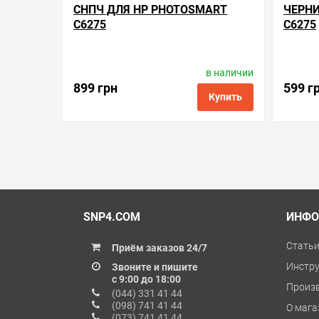
СНПЧ ДЛЯ HP PHOTOSMART
ЧЕРНИ
C6275
C6275
в наличии
Производитель:
Inksystem
Код товара:
sh.177
899 грн
599 г
Купить
в избранные
сравнить
купить в 1 клик
в избранн
SNP4.COM
ИНФО
Стать
Приём заказов 24/7
Инстр
Звоните и пишите
с 9:00 до 18:00
Произ
(044) 331 41 44
(098) 741 41 44
О мага
(073) 741 41 44