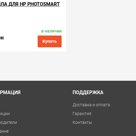
ЛА ДЛЯ HP PHOTOSMART
в наличии
Производитель:
WWM
Код товара:
ink.h.177.6
рн
Купить
ые
сравнить
купить в 1 клик
РМАЦИЯ
ПОДДЕРЖКА
и
Доставка и оплата
укции
Гарантия
водители
Контакты
зине