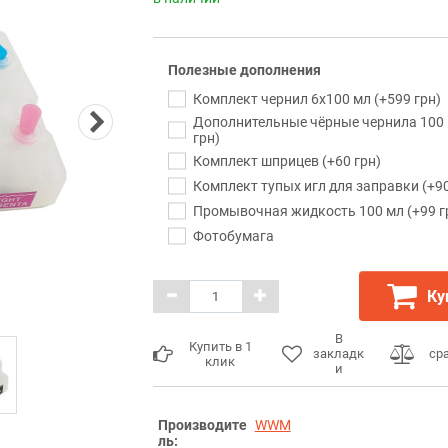
Полезные дополнения
Комплект чернил 6x100 мл (+599 грн)
Дополнительные чёрные чернила 100 
грн)
Комплект шприцев (+60 грн)
Комплект тупых игл для заправки (+90
Промывочная жидкость 100 мл (+99 г
Фотобумага
Ку
В
Купить в 1
закладк
ср
клик
и
Производите
WWM
ль: