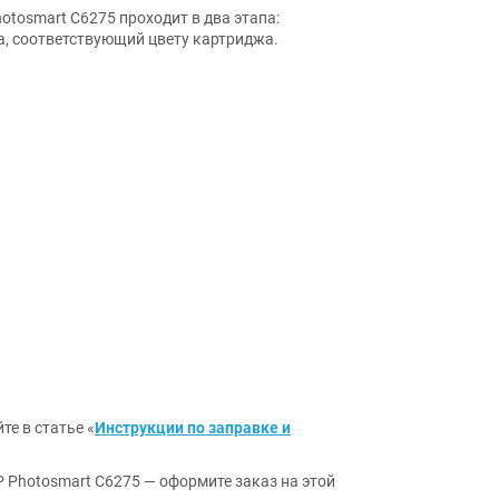
tosmart C6275 проходит в два этапа:
а, соответствующий цвету картриджа.
те в статье «
Инструкции по заправке и
Photosmart C6275 — оформите заказ на этой
ы ответим на вопросы и поможем сделать