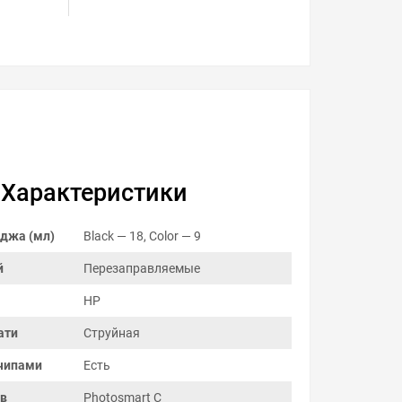
Характеристики
джа (мл)
Black — 18, Color — 9
й
Перезаправляемые
HP
ати
Струйная
чипами
Есть
ов
Photosmart C