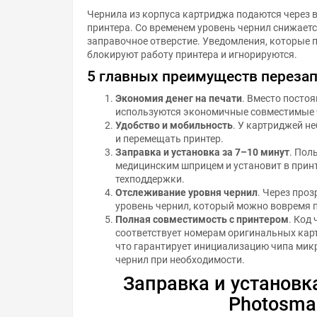
Чернила из корпуса картриджа подаются через 
принтера. Со временем уровень чернил снижаетс
заправочное отверстие. Уведомления, которые 
блокируют работу принтера и игнорируются.
5 главных преимуществ переза
Экономия денег на печати
. Вместо посто
используются экономичные совместимые 
Удобство и мобильность
. У картриджей н
и перемещать принтер.
Заправка и установка за 7–10 минут
. Пол
медицинским шприцем и установит в прин
техподдержки.
Отслеживание уровня чернил
. Через про
уровень чернил, который можно вовремя 
Полная совместимость с принтером
. Код
соответствует номерам оригинальных кар
что гарантирует инициализацию чипа мик
чернил при необходимости.
Заправка и установк
Photosma