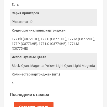
печатающего устройства, что гарантирует
Есть
инициализацию чипа микропрограммой
принтера и обнуление уровня чернил при
Серия принтеров
необходимости.
Photosmart D
Заправка и установка
Коды оригинальных картриджей
картриджей на HP
Photosmart D7468
177 Bk (C8721HE), 177 C (C8771HE), 177 M (C8772HE),
177 Y (C8773HE), 177 LC (C8774HE), 177 LM
Установка перезаправляемых картриджей HP
(C8775HE)
Photosmart D7468 проходит в два этапа: заправка
чернилами и установка в слот принтера,
Используемые цвета
соответствующий цвету картриджа.
Black, Cyan, Magenta, Yellow, Light Cyan, Light Magenta
Количество картриджей (шт.)
6
Последние отзывы