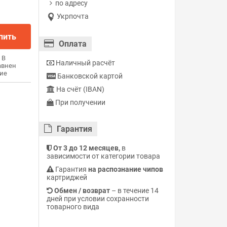
по адресу
Укрпочта
пить
Оплата
В
Наличный расчёт
авнен
ие
Банковской картой
На счёт (IBAN)
При получении
Гарантия
От 3 до 12 месяцев,
в
зависимости от категории товара
Гарантия
на распознание чипов
картриджей
Обмен / возврат
– в течение 14
дней при условии сохранности
товарного вида