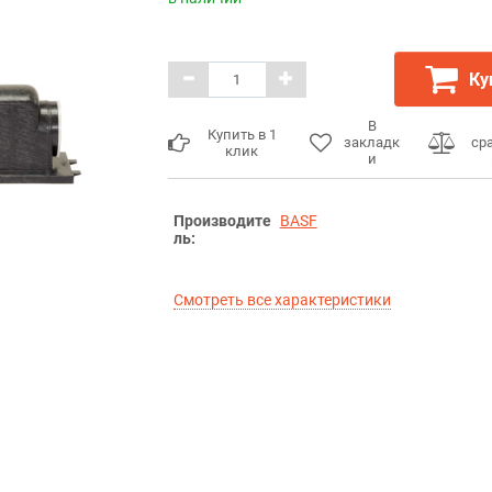
Ку
В
Купить в 1
закладк
ср
клик
и
Производите
BASF
ль:
Смотреть все характеристики