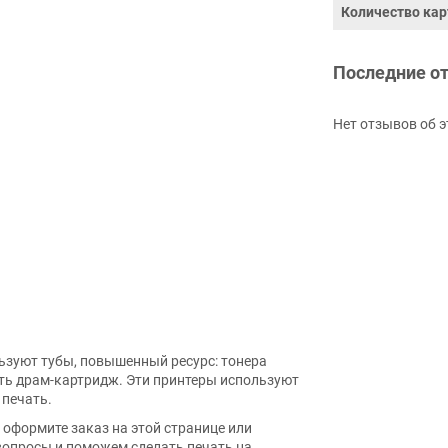
Количество кар
Последние о
Нет отзывов об э
ьзуют тубы, повышенный ресурс: тонера
ять драм-картридж. Эти принтеры используют
 печать.
оформите заказ на этой странице или
вопросы и поможем сделать печать на