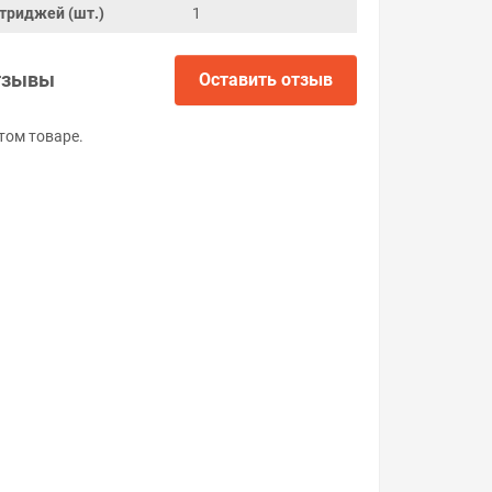
триджей (шт.)
1
тзывы
Оставить отзыв
том товаре.