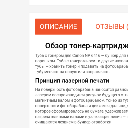
ОПИСАНИЕ
ОТЗЫВЫ (
Обзор тонер-картридж
Туба с тонером для Canon NP 6416 — бункер для
порошком. Туба с тонером носит и другие назван
тубы — хранить тонер и подавать на фотобараба
тубу меняют на новую или заправляют.
Принцип лазерной печати
На поверхность фотобарабана наносится равном
лазером воспроизводится рисунок будущего отп
магнитным валом и фотобарабаном, тонер из ту
поверхности фотобарабана и движется дальше, 
которое сформировалось на бумаге, удерживает
нагревательными валами в узле закрепления — 
очищаются лезвием в бункер отработки.