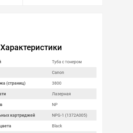
Характеристики
й
Туба с тонером
Canon
жа (страниц)
3800
ати
Лазерная
ов
NP
ьных картриджей
NPG-1 (1372A005)
цвета
Black