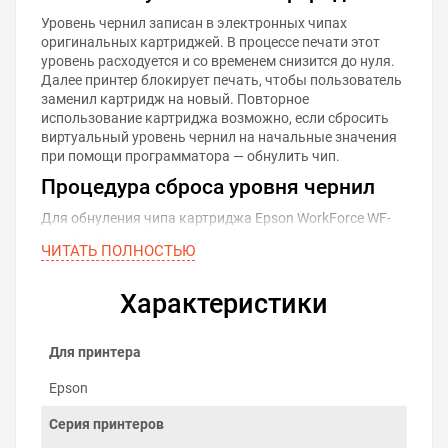
Уровень чернил записан в электронных чипах
оригинальных картриджей. В процессе печати этот
уровень расходуется и со временем снизится до нуля.
Далее принтер блокирует печать, чтобы пользователь
заменил картридж на новый. Повторное
использование картриджа возможно, если сбросить
виртуальный уровень чернил на начальные значения
при помощи программатора — обнулить чип.
Процедура сброса уровня чернил
Для обнуления чипа картриджа Epson WorkForce WF-
2810DWF сделайте следующее:
ЧИТАТЬ ПОЛНОСТЬЮ
Извлеките картридж из принтера.
Проверьте уровень чернил в картридже и
Характеристики
дозаправьте при необходимости.
Плотно состыкуйте контакты программатора с
контактами чипа картриджа. Об установлении
Для принтера
контакта просигнализирует красный диод.
Удерживайте контакт программатора и чипа до
Epson
смены индикации с красной на зелёную. В
среднем это занимает 5 секунд.
Серия принтеров