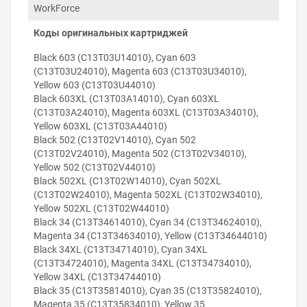
Особенности использования
WorkForce
Программатор используется для обнуления чипов
Коды оригинальных картриджей
оригинальных картриджей. Обнуление чипа
рекомендуется делать тогда, когда виртуальный
Black 603 (C13T03U14010), Cyan 603
уровень чернил не ниже 15 %. Иногда может не
(C13T03U24010), Magenta 603 (C13T03U34010),
изменяться индикация диода с красного на зелёный
Yellow 603 (C13T03U44010)
цвет. В этом случае проверьте точность попадания
Black 603XL (C13T03A14010), Cyan 603XL
контактов программатора и чистоту контактных
(C13T03A24010), Magenta 603XL (C13T03A34010),
элементов чипа картриджа.
Yellow 603XL (C13T03A44010)
Black 502 (C13T02V14010), Cyan 502
Внимание!
Для питания программатора
(C13T02V24010), Magenta 502 (C13T02V34010),
используют USB-шнур, которым принтер
Yellow 502 (C13T02V44010)
соединяется с компьютером. Шнур питания не
Black 502XL (C13T02W14010), Cyan 502XL
входит в комплектацию программатора.
(C13T02W24010), Magenta 502XL (C13T02W34010),
Yellow 502XL (C13T02W44010)
Black 34 (C13T34614010), Cyan 34 (C13T34624010),
Magenta 34 (C13T34634010), Yellow (C13T34644010)
Black 34XL (C13T34714010), Cyan 34XL
(C13T34724010), Magenta 34XL (C13T34734010),
Yellow 34XL (C13T34744010)
Black 35 (C13T35814010), Cyan 35 (C13T35824010),
Magenta 35 (C13T35834010), Yellow 35