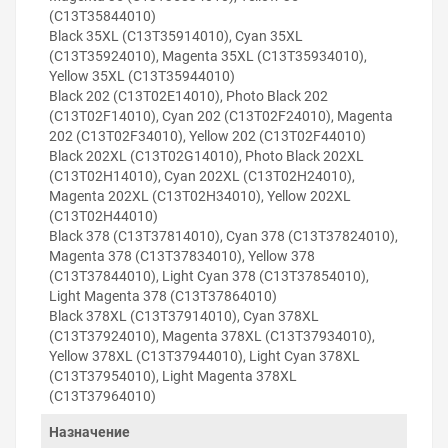
(C13T35844010)
Black 35XL (C13T35914010), Cyan 35XL
(C13T35924010), Magenta 35XL (C13T35934010),
Yellow 35XL (C13T35944010)
Black 202 (C13T02E14010), Photo Black 202
(C13T02F14010), Cyan 202 (C13T02F24010), Magenta
202 (C13T02F34010), Yellow 202 (C13T02F44010)
Black 202XL (C13T02G14010), Photo Black 202XL
(C13T02H14010), Cyan 202XL (C13T02H24010),
Magenta 202XL (C13T02H34010), Yellow 202XL
Решили купить программатор чипов картриджей для
(C13T02H44010)
Epson WorkForce WF-2810DWF — оформите заказ или
Black 378 (C13T37814010), Cyan 378 (C13T37824010),
напишите онлайн-консультанту. Мы ответим на
Magenta 378 (C13T37834010), Yellow 378
вопросы и поможем сделать печать на принтере
(C13T37844010), Light Cyan 378 (C13T37854010),
экономичной.
Light Magenta 378 (C13T37864010)
Black 378XL (C13T37914010), Cyan 378XL
(C13T37924010), Magenta 378XL (C13T37934010),
Yellow 378XL (C13T37944010), Light Cyan 378XL
(C13T37954010), Light Magenta 378XL
(C13T37964010)
Назначение