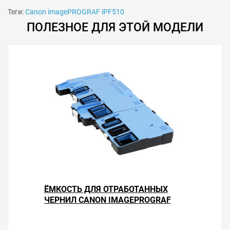
Теги:
Canon imagePROGRAF iPF510
ПОЛЕЗНОЕ ДЛЯ ЭТОЙ МОДЕЛИ
Особенности использования
Сброс памперса рекомендуется делать тогда, когда
уровень отработки не ниже 15 %. Иногда может не
изменяться индикация диода с красного на зелёный
цвет. В этом случае проверьте точность попадания
ЁМКОСТЬ ДЛЯ ОТРАБОТАННЫХ
контактов программатора и чистоту контактных
ЧЕРНИЛ CANON IMAGEPROGRAF
элементов чипа памперса.
IPF5100
Решили купить программатор памперса Canon
imagePROGRAF iPF510 — оформите заказ или напишите