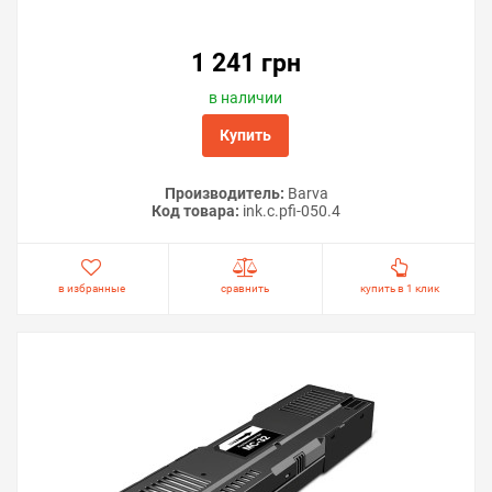
imagePROGRAF TC-20 — оформите заказ или напишите
онлайн-консультанту. Мы ответим на вопросы и
поможем сделать печать на принтере экономичной.
1 241 грн
в наличии
Купить
Производитель:
Barva
Код товара:
ink.c.pfi-050.4
в избранные
сравнить
купить в 1 клик