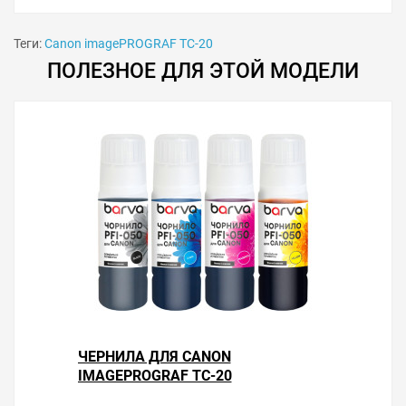
Теги:
Canon imagePROGRAF TC-20
ПОЛЕЗНОЕ ДЛЯ ЭТОЙ МОДЕЛИ
Особенности использования
Сброс памперса рекомендуется делать тогда, когда
уровень отработки не ниже 15 %. Иногда может не
изменяться индикация диода с красного на зелёный
цвет. В этом случае проверьте точность попадания
ЧЕРНИЛА ДЛЯ CANON
контактов программатора и чистоту контактных
IMAGEPROGRAF TC-20
элементов чипа памперса.
Решили купить программатор памперса Canon