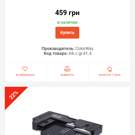
459 грн
в наличии
Купить
Производитель:
ColorWay
Код товара:
ink.c.gi-41.4
в избранные
сравнить
купить в 1 клик
%
22