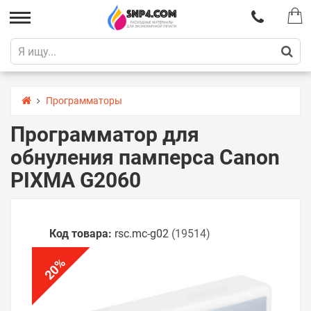
Программаторы
Программатор для
обнуления памперса Canon
PIXMA G2060
Код товара:
rsс.mc-g02
(19514)
%
20