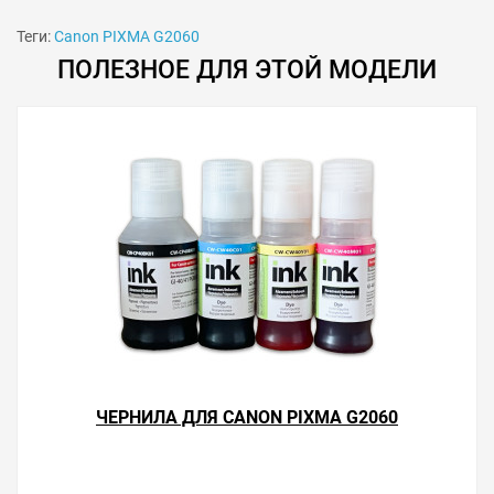
Теги:
Canon PIXMA G2060
ПОЛЕЗНОЕ ДЛЯ ЭТОЙ МОДЕЛИ
Особенности использования
Сброс памперса рекомендуется делать тогда, когда
уровень отработки не ниже 15 %. Иногда может не
изменяться индикация диода с красного на зелёный
цвет. В этом случае проверьте точность попадания
контактов программатора и чистоту контактных
элементов чипа памперса.
ЧЕРНИЛА ДЛЯ CANON PIXMA G2060
Решили купить программатор памперса Canon PIXMA
G2060 — оформите заказ или напишите онлайн-
консультанту. Мы ответим на вопросы и поможем
сделать печать на принтере экономичной.