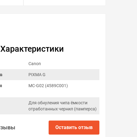
Характеристики
Canon
ов
PIXMA G
я
MC-G02 (4589C001)
Для обнуления чипа ёмкости
отработанных чернил (памперса)
тзывы
Оставить отзыв