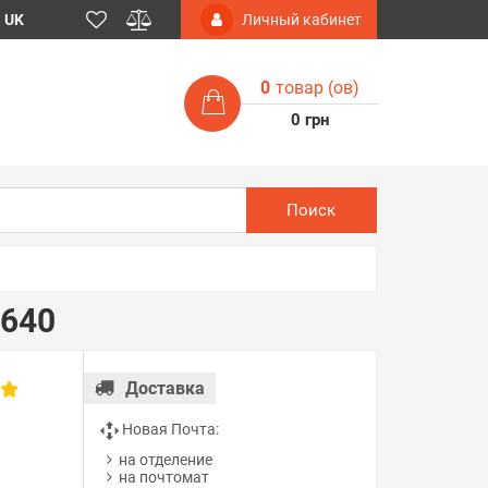
UK
Личный кабинет
0
товар (ов)
0 грн
Поиск
G640
Доставка
в
Новая Почта:
на отделение
на почтомат