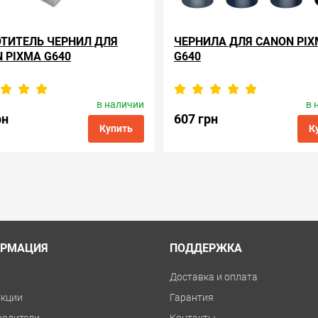
ТИТЕЛЬ ЧЕРНИЛ ДЛЯ
ЧЕРНИЛА ДЛЯ CANON PI
 PIXMA G640
G640
в наличии
в 
одитель:
Apex Microelectronics
Производитель:
Barva
Код товара:
ac.mc-g02
Код товара:
ink.c.gi-43.
рн
607 грн
Купить
К
ые
сравнить
купить в 1 клик
в избранные
сравнить
куп
РМАЦИЯ
ПОДДЕРЖКА
и
Доставка и оплата
укции
Гарантия
водители
Контакты