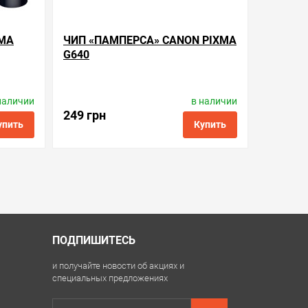
XMA
ЧИП «ПАМПЕРСА» CANON PIXMA
G640
наличии
в наличии
Производитель:
Apex Microelectronics
6
Код товара:
cc.mc-g02
249 грн
упить
Купить
ить в 1 клик
в избранные
сравнить
купить в 1 клик
ПОДПИШИТЕСЬ
и получайте новости об акциях и
специальных предложениях