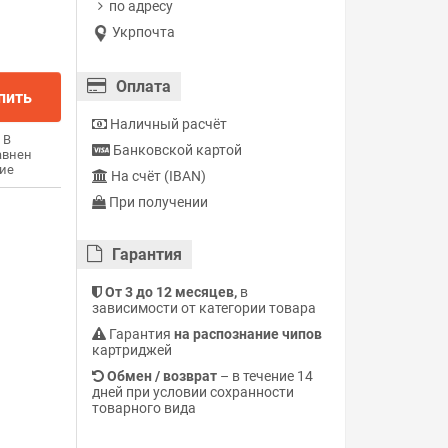
по адресу
Укрпочта
Оплата
пить
Наличный расчёт
В
Банковской картой
авнен
ие
На счёт (IBAN)
При получении
Гарантия
От 3 до 12 месяцев,
в
зависимости от категории товара
Гарантия
на распознание чипов
картриджей
Обмен / возврат
– в течение 14
дней при условии сохранности
товарного вида