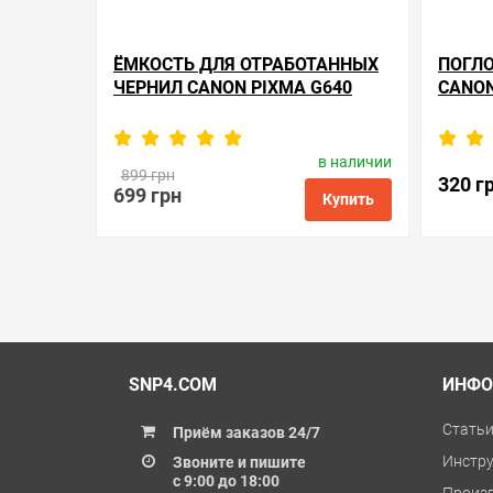
ЁМКОСТЬ ДЛЯ ОТРАБОТАННЫХ
ПОГЛО
ЧЕРНИЛ CANON PIXMA G640
CANON
в наличии
Производитель:
Apex Microelectronics
Произв
899 грн
Код товара:
mc.mc-g02
320 г
699 грн
Купить
в избранные
сравнить
купить в 1 клик
в избранн
SNP4.COM
ИНФО
Стать
Приём заказов 24/7
Инстр
Звоните и пишите
с 9:00 до 18:00
Произ
(044) 331 41 44