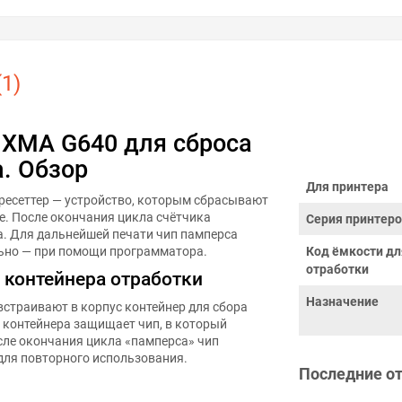
1)
IXMA G640 для сброса
. Обзор
Для принтера
ресеттер — устройство, которым сбрасывают
е. После окончания цикла счётчика
Серия принтер
а. Для дальнейшей печати чип памперса
льно — при помощи программатора.
Код ёмкости дл
отработки
 контейнера отработки
Назначение
встраивают в корпус контейнер для сбора
я контейнера защищает чип, в который
сле окончания цикла «памперса» чип
для повторного использования.
Последние о