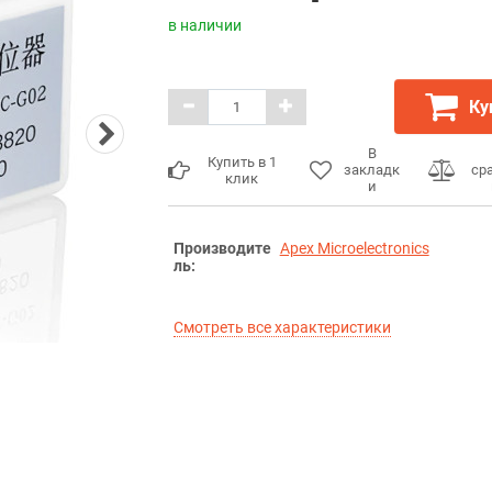
в наличии
Ку
В
Купить в 1
закладк
ср
клик
и
Производите
Apex Microelectronics
ль:
Смотреть все характеристики