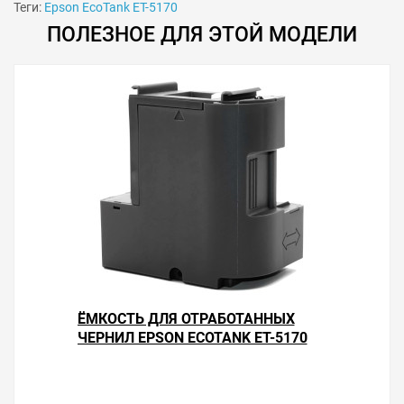
Теги:
Epson EcoTank ET-5170
ПОЛЕЗНОЕ ДЛЯ ЭТОЙ МОДЕЛИ
Особенности использования
Сброс памперса рекомендуется делать тогда, когда
уровень отработки не ниже 15 %. Иногда может не
изменяться индикация диода с красного на зелёный
цвет. В этом случае проверьте точность попадания
контактов программатора и чистоту контактных
элементов чипа памперса.
ЁМКОСТЬ ДЛЯ ОТРАБОТАННЫХ
Решили купить программатор памперса Epson EcoTank
ЧЕРНИЛ EPSON ECOTANK ET-5170
ET-5170 — оформите заказ или напишите онлайн-
консультанту. Мы ответим на вопросы и поможем
сделать печать на принтере экономичной.