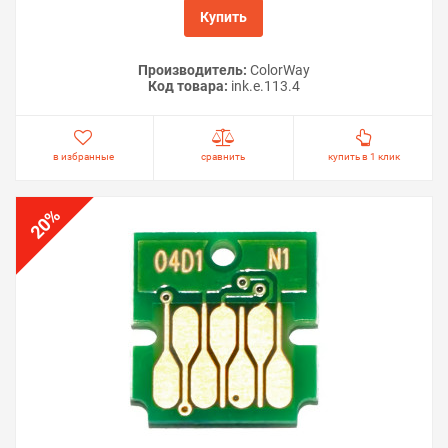
Купить
Производитель:
ColorWay
Код товара:
ink.e.113.4
в избранные
сравнить
купить в 1 клик
%
20