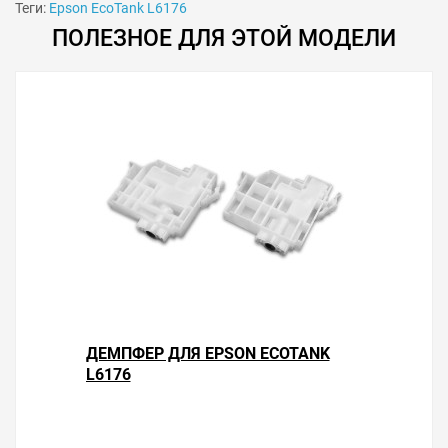
Теги:
Epson EcoTank L6176
ПОЛЕЗНОЕ ДЛЯ ЭТОЙ МОДЕЛИ
Особенности использования
Сброс памперса рекомендуется делать тогда, когда
уровень отработки не ниже 15 %. Иногда может не
изменяться индикация диода с красного на зелёный
цвет. В этом случае проверьте точность попадания
контактов программатора и чистоту контактных
элементов чипа памперса.
ДЕМПФЕР ДЛЯ EPSON ECOTANK
Решили купить программатор памперса Epson EcoTank
L6176
L6176 — оформите заказ или напишите онлайн-
консультанту. Мы ответим на вопросы и поможем
сделать печать на принтере экономичной.