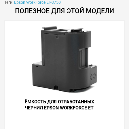
Теги:
Epson WorkForce ET-3750
ПОЛЕЗНОЕ ДЛЯ ЭТОЙ МОДЕЛИ
Особенности использования
Сброс памперса рекомендуется делать тогда, когда
уровень отработки не ниже 15 %. Иногда может не
изменяться индикация диода с красного на зелёный
цвет. В этом случае проверьте точность попадания
контактов программатора и чистоту контактных
элементов чипа памперса.
ЁМКОСТЬ ДЛЯ ОТРАБОТАННЫХ
Решили купить программатор памперса Epson
ЧЕРНИЛ EPSON WORKFORCE ET-
WorkForce ET-3750 — оформите заказ или напишите
3750
онлайн-консультанту. Мы ответим на вопросы и
поможем сделать печать на принтере экономичной.