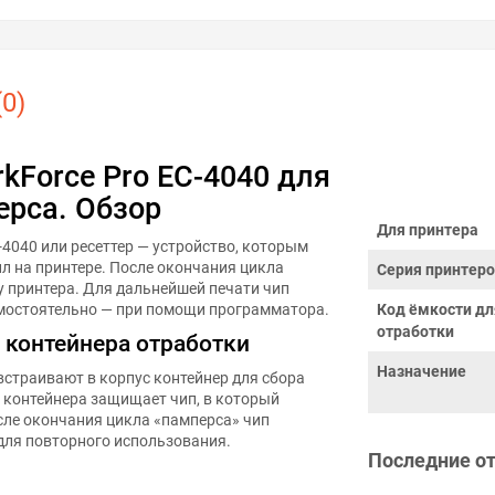
0)
kForce Pro EC-4040 для
ерса. Обзор
Для принтера
4040 или ресеттер — устройство, которым
л на принтере. После окончания цикла
Серия принтер
у принтера. Для дальнейшей печати чип
амостоятельно — при помощи программатора.
Код ёмкости дл
отработки
 контейнера отработки
Назначение
встраивают в корпус контейнер для сбора
я контейнера защищает чип, в который
сле окончания цикла «памперса» чип
для повторного использования.
Последние о