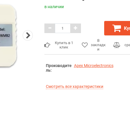
в наличии
Ку
В
Купить в 1
закладк
ср
клик
и
Производите
Apex Microelectronics
ль:
Смотреть все характеристики