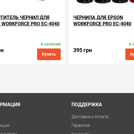
ТИТЕЛЬ ЧЕРНИЛ ДЛЯ
ЧЕРНИЛА ДЛЯ EPSON
 WORKFORCE PRO EC-4040
WORKFORCE PRO EC-4040
в наличии
в 
одитель:
Apex Microelectronics
Производитель:
ColorW
Код товара:
ae.t6715
Код товара:
ink.e.4
рн
395 грн
Купить
К
ые
сравнить
купить в 1 клик
в избранные
сравнить
куп
РМАЦИЯ
ПОДДЕРЖКА
и
Доставка и оплата
укции
Гарантия
водители
Контакты