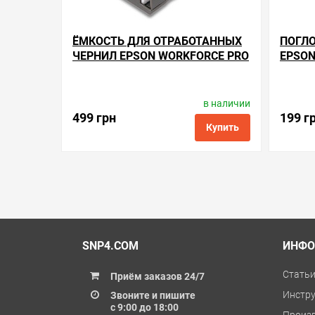
ЁМКОСТЬ ДЛЯ ОТРАБОТАННЫХ
ПОГЛО
ЧЕРНИЛ EPSON WORKFORCE PRO
EPSON
EC-4040
в наличии
Производитель:
Apex Microelectronics
Произв
Код товара:
me.t6715
499 грн
199 г
Купить
в избранные
сравнить
купить в 1 клик
в избранн
SNP4.COM
ИНФО
Стать
Приём заказов 24/7
Инстр
Звоните и пишите
с 9:00 до 18:00
Произ
(044) 331 41 44