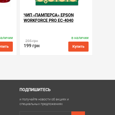
ЧИП «ПАМПЕРСА» EPSON
WORKFORCE PRO EC-4040
наличии
в наличии
ay
Производитель:
Apex Microelectronics
295 грн
Код товара:
ce.t6715
199 грн
упить
Купить
ить в 1 клик
в избранные
сравнить
купить в 1 клик
ПОДПИШИТЕСЬ
и получайте новости об акциях и
специальных предложениях