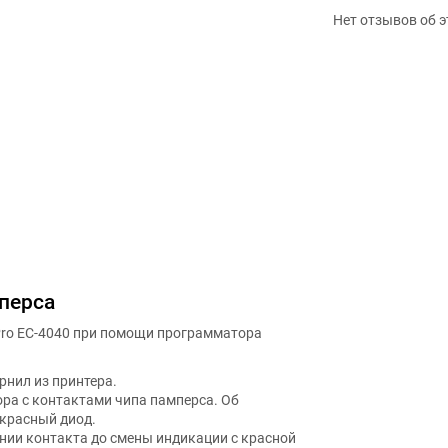
Нет отзывов об э
перса
Pro EC-4040 при помощи программатора
рнил из принтера.
ра с контактами чипа памперса. Об
 красный диод.
нии контакта до смены индикации с красной