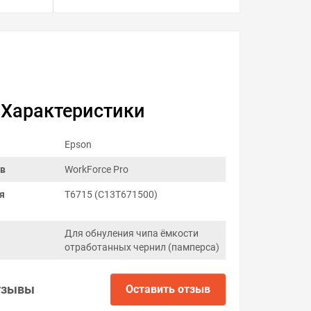
Характеристики
Epson
ов
WorkForce Pro
я
T6715 (C13T671500)
Для обнуления чипа ёмкости
отработанных чернил (памперса)
тзывы
Оставить отзыв