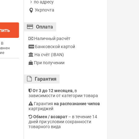
по адресу
Укрпочта
Оплата
пить
Наличный расчёт
В
Банковской картой
авнен
ие
На счёт (IBAN)
При получении
Гарантия
От 3 до 12 месяцев,
в
зависимости от категории товара
Гарантия
на распознание чипов
картриджей
Обмен / возврат
– в течение 14
дней при условии сохранности
товарного вида