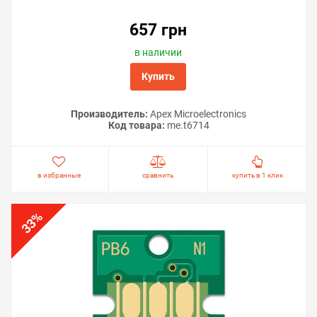
Решили купить программатор памперса Epson
WorkForce Pro WF-C8690DWF — оформите заказ или
657 грн
напишите онлайн-консультанту. Мы ответим на
вопросы и поможем сделать печать на принтере
в наличии
экономичной.
Купить
Производитель:
Apex Microelectronics
Код товара:
me.t6714
в избранные
сравнить
купить в 1 клик
%
33