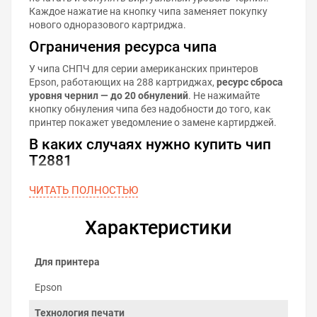
Каждое нажатие на кнопку чипа заменяет покупку
нового одноразового картриджа.
Ограничения ресурса чипа
У чипа СНПЧ для серии американских принтеров
Epson, работающих на 288 картриджах,
ресурс сброса
уровня чернил — до 20 обнулений
. Не нажимайте
кнопку обнуления чипа без надобности до того, как
принтер покажет уведомление о замене картирджей.
В каких случаях нужно купить чип
T2881
Сборка новой СНПЧ.
ЧИТАТЬ ПОЛНОСТЬЮ
Старый чип вышел из строя.
У старого чипа закончился ресурс обнулений.
Характеристики
Старый чип не распознаётся после обновления
микропрограммы (прошивки принтера).
Совместимость чипа
Для принтера
Комбо-чип для СНПЧ совместим с печатающими
Epson
устройствами, которые используют оригинальные
картриджи с кодами 288:
Технология печати