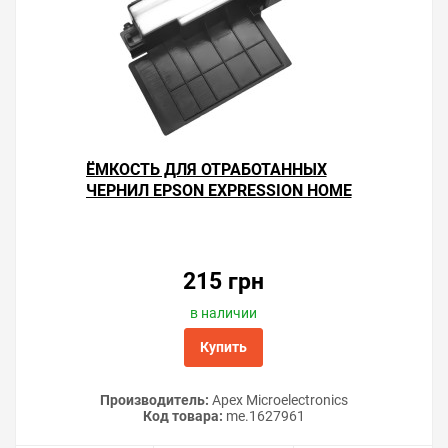
ЁМКОСТЬ ДЛЯ ОТРАБОТАННЫХ
ЧЕРНИЛ EPSON EXPRESSION HOME
XP-440
215 грн
в наличии
Купить
Производитель:
Apex Microelectronics
Как обнулить чип СНПЧ.
Код товара:
me.1627961
Инструкция