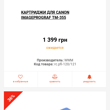
КАРТРИДЖИ ДЛЯ CANON
IMAGEPROGRAF TM-355
Решили купить чип «памперса» Canon imagePROGRAF
TM-355 — оформите заказ или напишите онлайн-
1 399 грн
консультанту. Мы ответим на вопросы и поможем
сделать печать на принтере экономичной.
ожидается
Производитель:
WWM
Код товара:
rc.pfi-120/121
в избранные
сравнить
уведомить
%
36