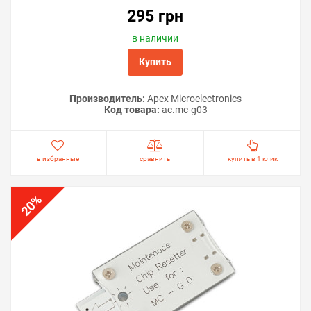
295 грн
в наличии
Купить
Производитель:
Apex Microelectronics
Код товара:
ac.mc-g03
в избранные
сравнить
купить в 1 клик
%
20