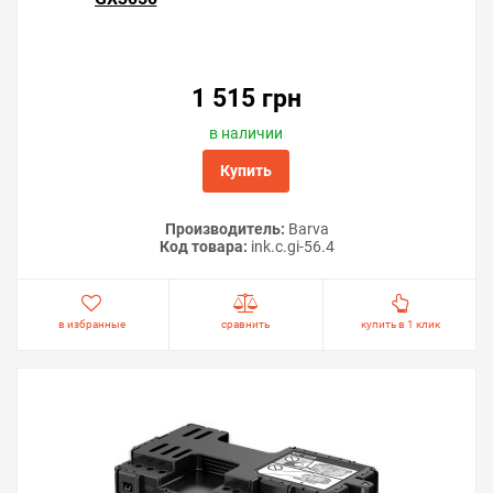
Решили купить чип «памперса» Canon MAXIFY GX3050
— оформите заказ или напишите онлайн-консультанту.
1 515 грн
Мы ответим на вопросы и поможем сделать печать на
принтере экономичной.
в наличии
Купить
Производитель:
Barva
Код товара:
ink.c.gi-56.4
в избранные
сравнить
купить в 1 клик