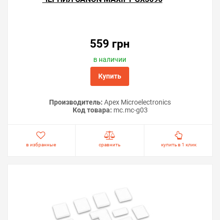
Решили купить чип «памперса» Canon MAXIFY GX3090
— оформите заказ или напишите онлайн-консультанту.
559 грн
Мы ответим на вопросы и поможем сделать печать на
принтере экономичной.
в наличии
Купить
Производитель:
Apex Microelectronics
Код товара:
mc.mc-g03
в избранные
сравнить
купить в 1 клик