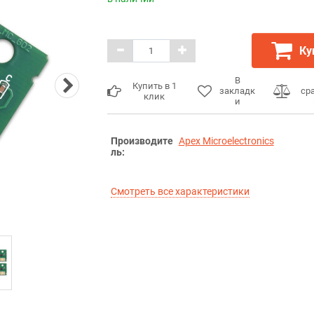
Ку
В
Купить в 1
закладк
ср
клик
и
Производите
Apex Microelectronics
ль:
Смотреть все характеристики