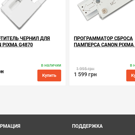
ТИТЕЛЬ ЧЕРНИЛ ДЛЯ
ПРОГРАММАТОР СБРОСА
 PIXMA G4870
ПАМПЕРСА CANON PIXMA 
в наличии
в 
одитель:
Apex Microelectronics
Производитель:
Apex Microele
1 995 грн
Код товара:
ac.mc-g04
Код товара:
rsс.mc-g04
рн
1 599 грн
Купить
К
ые
сравнить
купить в 1 клик
в избранные
сравнить
куп
РМАЦИЯ
ПОДДЕРЖКА