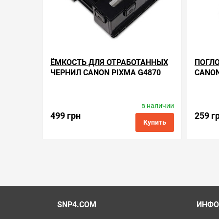
ЁМКОСТЬ ДЛЯ ОТРАБОТАННЫХ
ПОГЛО
ЧЕРНИЛ CANON PIXMA G4870
CANON
в наличии
Производитель:
Apex Microelectronics
Произв
Код товара:
mc.mc-g04
499 грн
259 г
Купить
в избранные
сравнить
купить в 1 клик
в избранн
SNP4.COM
ИНФО