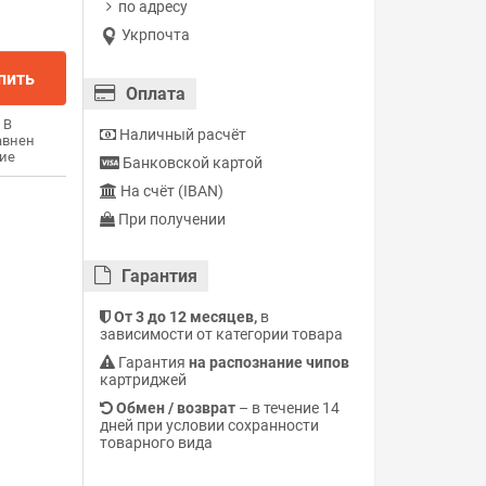
по адресу
Укрпочта
пить
Оплата
В
Наличный расчёт
авнен
ие
Банковской картой
На счёт (IBAN)
При получении
Гарантия
От 3 до 12 месяцев,
в
зависимости от категории товара
Гарантия
на распознание чипов
картриджей
Обмен / возврат
– в течение 14
дней при условии сохранности
товарного вида