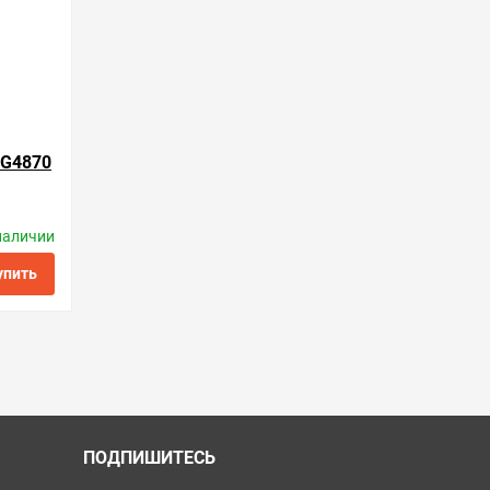
G4870
наличии
ctronics
упить
ить в 1 клик
ПОДПИШИТЕСЬ
и получайте новости об акциях и