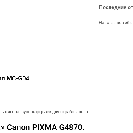
Последние о
Нет отзывов об э
чип MC-G04
орых используют картридж для отработанных
» Canon PIXMA G4870.