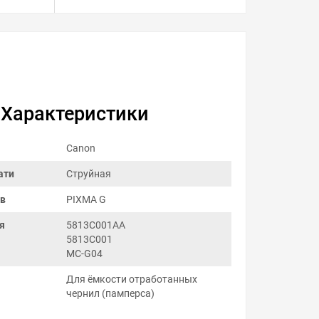
Характеристики
Canon
ати
Струйная
ов
PIXMA G
я
5813C001AA
5813C001
MC-G04
Для ёмкости отработанных
чернил (памперса)