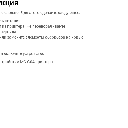
укция
е сложно. Для этого сделайте следующее:
ль питания.
 из принтера. Не переворачивайте
 чернила.
или замените элементы абсорбера на новые.
.
 и включите устройство.
отработки MC-G04 принтера :