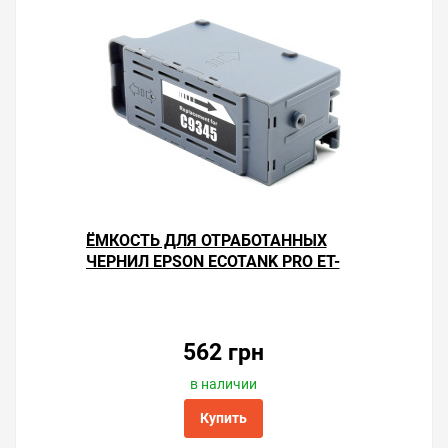
ЁМКОСТЬ ДЛЯ ОТРАБОТАННЫХ
ЧЕРНИЛ EPSON ECOTANK PRO ET-
Решили купить чип «памперса» Epson EcoTank Pro ET-
16680
16680 — оформите заказ или напишите онлайн-
консультанту. Мы ответим на вопросы и поможем
сделать печать на принтере экономичной.
562 грн
в наличии
Купить